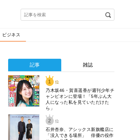
ビジネス
記事
雑誌
1
位
乃木坂46・賀喜遥香が週刊少年チ
ャンピオンに登場！「5年ぶん大
人になった私を見ていただけた
ら」
2
位
石井杏奈、アシックス新旗艦店に
「没入できる場所」 俳優の役作