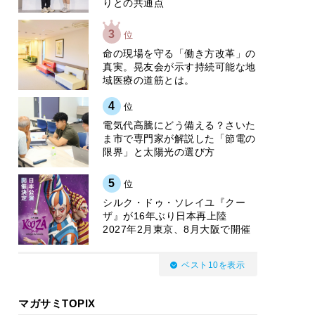
りとの共通点
3
位
​命の現場を守る「働き方改革」の
真実。晃友会が示す持続可能な地
域医療の道筋とは。
4
位
電気代高騰にどう備える？さいた
ま市で専門家が解説した「節電の
限界」と太陽光の選び方
5
位
シルク・ドゥ・ソレイユ『クー
ザ』が16年ぶり日本再上陸
2027年2月東京、8月大阪で開催
ベスト10を表示
マガサミTOPIX