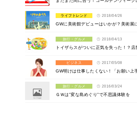
まだまだ間に合う！ゴールデンウィーク
ライフトレンド
2018/04/26
GWに美術館デビューはいかが？美術展
旅行・グルメ
2018/04/13
トイザらスがついに正気を失った！？店
ビジネス
2017/05/08
GW明けは仕事したくない！「お願い上
旅行・グルメ
2016/03/24
ＧＷは”変な島めぐり”で不思議体験を