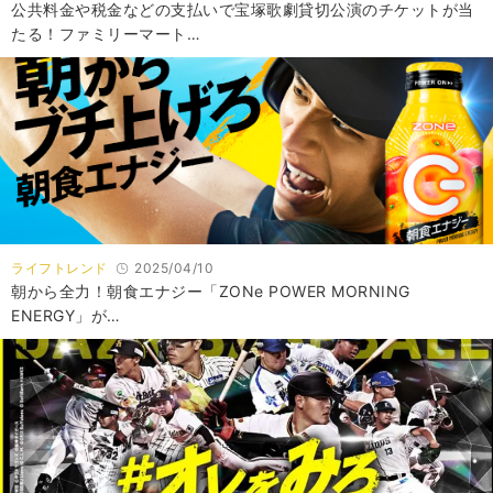
公共料金や税金などの支払いで宝塚歌劇貸切公演のチケットが当
たる！ファミリーマート…
ライフトレンド
2025/04/10
朝から全力！朝食エナジー「ZONe POWER MORNING
ENERGY」が…