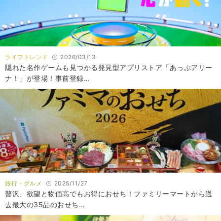
ライフトレンド
2026/03/13
隠れた名作ゲームも見つかる発⾒型アプリストア「あっぷアリー
ナ！」が登場！事前登録…
旅行・グルメ
2025/11/27
贅沢、欲望と物価高でもお得におせち！ファミリーマートから過
去最大の35品のおせち…