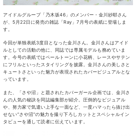
アイドルグループ「乃木坂46」のメンバー・金川紗耶さん
が、5月22日に発売の雑誌「Ray」7月号の表紙に登場しま
す。
今回が単独表紙3度目となった金川さん。金川さんはアイド
ルとしての活動の他に、同誌では専属モデルも務めていま
す。今号の表紙ではペールトーンに小花柄、レースやサテン
にフリルといったスタイリングを披露。金川さんの美しさと
キュートさといった魅力が表現されたカバービジュアルとな
っています。
また、「さや沼」と題されたカバーガール企画では、金川さ
んの人気の秘訣を同誌編集部が紹介。圧倒的なビジュアル
や、努力家で気遣い上手な一面など、一度ハマったら抜け出
せない“さや沼”の魅力を撮り下ろしカットとスペシャルイン
タビューを通して読者に伝えています。