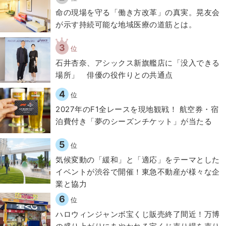
​命の現場を守る「働き方改革」の真実。晃友会
が示す持続可能な地域医療の道筋とは。
3
位
石井杏奈、アシックス新旗艦店に「没入できる
場所」 俳優の役作りとの共通点
4
位
2027年のF1全レースを現地観戦！ 航空券・宿
泊費付き「夢のシーズンチケット」が当たる
5
位
気候変動の「緩和」と「適応」をテーマとした
イベントが渋谷で開催！東急不動産が様々な企
業と協力
6
位
ハロウィンジャンボ宝くじ販売終了間近！万博