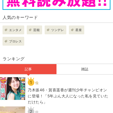
人気のキーワード
エンタメ
芸能
ツンデレ
星座
プロレス
ランキング
記事
雑誌
1
位
乃木坂46・賀喜遥香が週刊少年チャンピオン
に登場！「5年ぶん大人になった私を見ていた
だけたら」
2
位