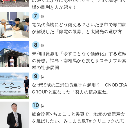
の盛り上がりにあやかれる宝くじ売り場を売り
場の目利き人が紹介！
7
位
電気代高騰にどう備える？さいたま市で専門家
が解説した「節電の限界」と太陽光の選び方
8
位
​​未利用資源を「余すことなく価値化」する逆転
の発想。福島・南相馬から挑むサステナブル素
材の社会展開​
9
位
なぜ59歳の三浦知良選手を起用？ ONODERA
GROUPと重なった「努力の積み重ね」
10
位
総合診療×ちょこっと美容で、地元の健康寿命
を延ばしたい。みしま長泉Tmクリニックの志