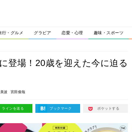
旅行・グルメ
グラビア
恋愛・心理
趣味・スポーツ
」に登場！20歳を迎えた今に迫る
！
辺美波
宮田俊哉
ラインを送る
ブックマーク
ポケットする