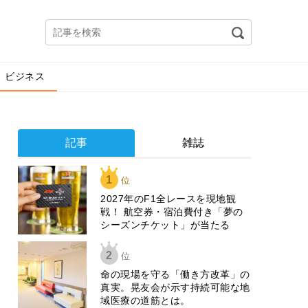
ビジネス
記事
雑誌
1
位
2027年のF1全レースを現地観
戦！ 航空券・宿泊費付き「夢の
シーズンチケット」が当たる
2
位
​命の現場を守る「働き方改革」の
真実。晃友会が示す持続可能な地
域医療の道筋とは。