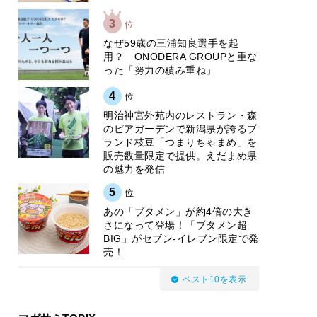
3
位
なぜ59歳の三浦知良選手を起
用？ ONODERA GROUPと重な
った「努力の積み重ね」
4
位
明治神宮外苑内のレストラン・森
のビアガーデンで新潟県が誇るブ
ランド枝豆「つまりちゃまめ」を
販売数量限定で提供。えだまめ県
の魅力を発信
5
位
あの「ブタメン」が約4倍の大き
さになって登場！「ブタメン超
BIG」がセブン‐イレブン限定で発
売！
ベスト10を表示