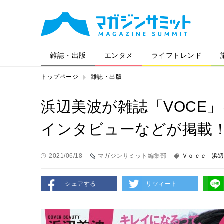
雑誌・出版
エンタメ
ライフトレンド
トップページ
雑誌・出版
浜辺美波が雑誌「VOCE
インタビューなどが掲載
2021/06/18
マガジンサミット編集部
Ｖｏｃｅ
浜
シェアする
リツィート