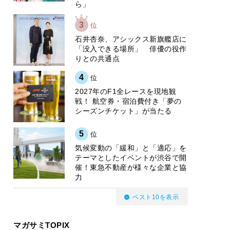
ら」
3
位
石井杏奈、アシックス新旗艦店に
「没入できる場所」 俳優の役作
りとの共通点
4
位
2027年のF1全レースを現地観
戦！ 航空券・宿泊費付き「夢の
シーズンチケット」が当たる
5
位
気候変動の「緩和」と「適応」を
テーマとしたイベントが渋谷で開
催！東急不動産が様々な企業と協
力
ベスト10を表示
マガサミTOPIX