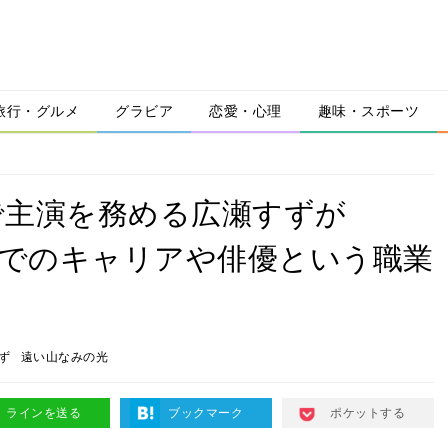
旅行・グルメ
グラビア
恋愛・心理
趣味・スポーツ
で主演を務める広瀬すずが
までのキャリアや俳優という職業
ず
遠い山なみの光
ラインを送る
ブックマーク
ポケットする