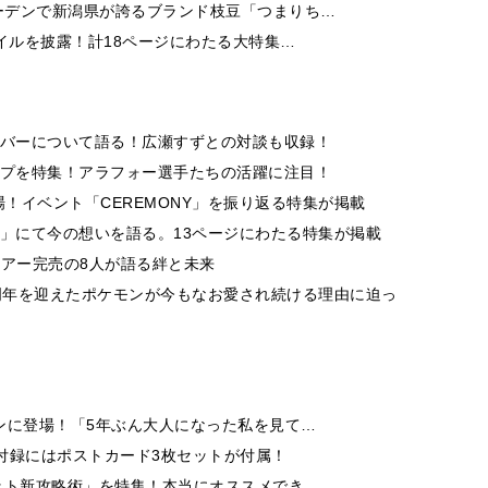
ーデンで新潟県が誇るブランド枝豆「つまりち…
イルを披露！計18ページにわたる大特集…
ンバーについて語る！広瀬すずとの対談も収録！
ップを特集！アラフォー選手たちの活躍に注目！
」に登場！イベント「CEREMONY」を振り返る特集が掲載
A」にて今の想いを語る。13ページにわたる特集が掲載
ナツアー完売の8人が語る絆と未来
0周年を迎えたポケモンが今もなお愛され続ける理由に迫っ
ンに登場！「5年ぶん大人になった私を見て…
付録にはポストカード3枚セットが付属！
ット新攻略術」を特集！本当にオススメでき…