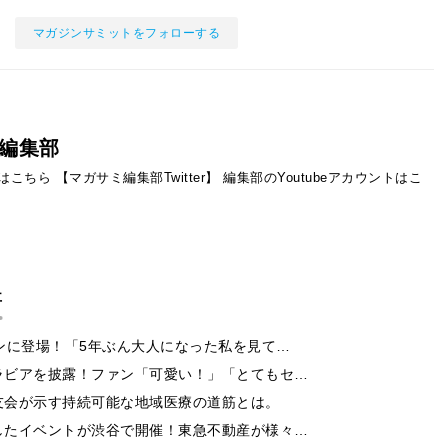
マガジンサミットをフォローする
編集部
ントはこちら
【マガサミ編集部Twitter】
編集部のYoutubeアカウントはこ
事
ンに登場！「5年ぶん大人になった私を見て…
ラビアを披露！ファン「可愛い！」「とてもセ…
友会が示す持続可能な地域医療の道筋とは。
したイベントが渋谷で開催！東急不動産が様々…