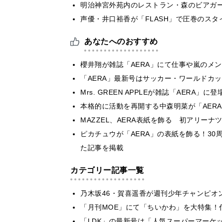
明治神宮外苑内のレストラン・森のビアガ
声優・井口裕香が「FLASH」で圧巻のスタ
あなたへのおすすめ
櫻井翔が雑誌「AERA」にて仕事や嵐のメ
「AERA」最新号はサッカー・ワールドカ
Mrs. GREEN APPLEが雑誌「AERA
本格的に活動を再開する中森明菜が「AER
MAZZEL、AERA表紙を飾る 初アリー
ピカチュウが「AERA」の表紙を飾る！3
た記事を掲載
カテゴリー記事一覧
乃木坂46・賀喜遥香が週刊少年チャンピオ
「月刊MOE」にて「ちいかわ」を大特集！
「LDK」の最新号は「人気スーパーマーケ