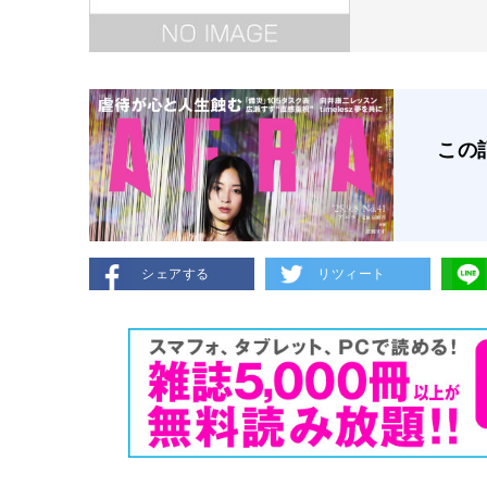
この
シェアする
リツィート