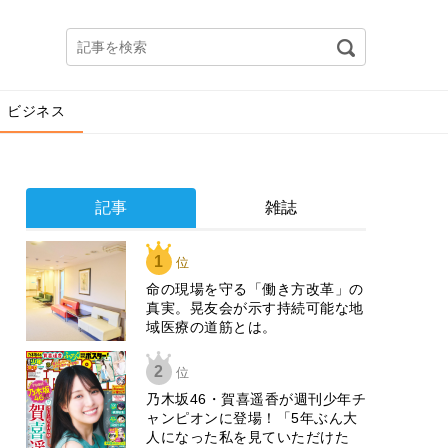
ビジネス
記事
雑誌
1
位
​命の現場を守る「働き方改革」の
真実。晃友会が示す持続可能な地
域医療の道筋とは。
2
位
乃木坂46・賀喜遥香が週刊少年チ
ャンピオンに登場！「5年ぶん大
人になった私を見ていただけた