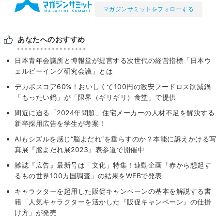
マガジンサミットをフォローする
あなたへのおすすめ
日本青年会議所と博報堂が提言する次世代の経営指標「日本ウ
ェルビーイング研究会議」とは
デカボスコア60%！おいしくて100円の激安フードロス削減鍋
「もったい鍋」が「限界（ギリギリ）食堂」で提供
間近に迫る「2024年問題」住宅メーカーの人材不足を解決する
新卒採用広告を学生が考案！
AIもシズルを感じ“脳よだれ”を垂らすのか？本能に訴えかける写
真展『脳よだれ展2023』表参道で開催中
雑誌『広告』最新号は「文化」特集！連動企画「赤から想起す
るもの世界100カ国調査」の結果をWEBで発表
キャラクターを起用した販促キャンペーンの基本を解説する書
籍「人気キャラクターを活かした『販促キャンペーン』の仕掛
け方」が発売