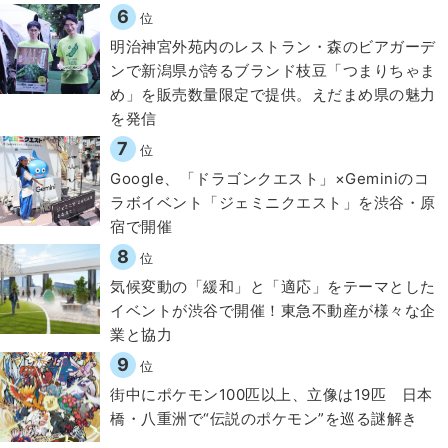
6
位
明治神宮外苑内のレストラン・森のビアガーデ
ンで新潟県が誇るブランド枝豆「つまりちゃま
め」を販売数量限定で提供。えだまめ県の魅力
を発信
7
位
Google、「ドラゴンクエスト」×Geminiのコ
ラボイベント「ジェミニクエスト」を渋谷・原
宿で開催
8
位
気候変動の「緩和」と「適応」をテーマとした
イベントが渋谷で開催！東急不動産が様々な企
業と協力
9
位
街中にポケモン100匹以上、立像は19匹 日本
橋・八重洲で“伝説のポケモン”を巡る謎解き