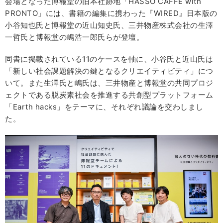
会場となった博報堂の旧本社跡地「HASSO CAFFÈ with
PRONTO」には、書籍の編集に携わった『WIRED』日本版の
小谷知也氏と博報堂の近山知史氏、三井物産株式会社の生澤
一哲氏と博報堂の嶋浩一郎氏らが登壇。
同書に掲載されている11のケースを軸に、小谷氏と近山氏は
「新しい社会課題解決の鍵となるクリエイティビティ」につ
いて。また生澤氏と嶋氏は、三井物産と博報堂の共同プロジ
ェクトである脱炭素社会を推進する共創型プラットフォーム
「Earth hacks」をテーマに、それぞれ議論を交わしまし
た。