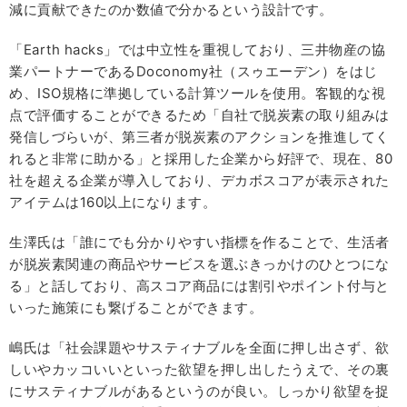
減に貢献できたのか数値で分かるという設計です。
「Earth hacks」では中立性を重視しており、三井物産の協
業パートナーであるDoconomy社（スゥエーデン）をはじ
め、ISO規格に準拠している計算ツールを使用。客観的な視
点で評価することができるため「自社で脱炭素の取り組みは
発信しづらいが、第三者が脱炭素のアクションを推進してく
れると非常に助かる」と採用した企業から好評で、現在、80
社を超える企業が導入しており、デカボスコアが表示された
アイテムは160以上になります。
生澤氏は「誰にでも分かりやすい指標を作ることで、生活者
が脱炭素関連の商品やサービスを選ぶきっかけのひとつにな
る」と話しており、高スコア商品には割引やポイント付与と
いった施策にも繋げることができます。
嶋氏は「社会課題やサスティナブルを全面に押し出さず、欲
しいやカッコいいといった欲望を押し出したうえで、その裏
にサスティナブルがあるというのが良い。しっかり欲望を捉