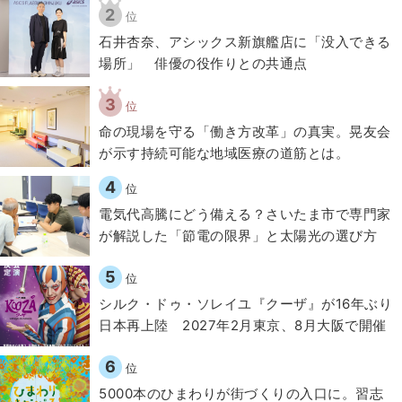
2
位
石井杏奈、アシックス新旗艦店に「没入できる
場所」 俳優の役作りとの共通点
3
位
​命の現場を守る「働き方改革」の真実。晃友会
が示す持続可能な地域医療の道筋とは。
4
位
電気代高騰にどう備える？さいたま市で専門家
が解説した「節電の限界」と太陽光の選び方
5
位
シルク・ドゥ・ソレイユ『クーザ』が16年ぶり
日本再上陸 2027年2月東京、8月大阪で開催
6
位
5000本のひまわりが街づくりの入口に。習志