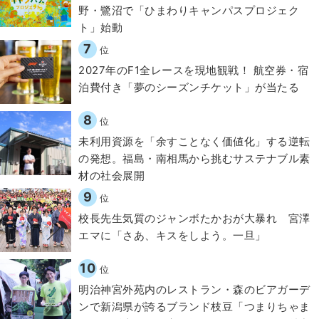
野・鷺沼で「ひまわりキャンパスプロジェク
ト」始動
7
位
2027年のF1全レースを現地観戦！ 航空券・宿
泊費付き「夢のシーズンチケット」が当たる
8
位
​​未利用資源を「余すことなく価値化」する逆転
の発想。福島・南相馬から挑むサステナブル素
材の社会展開​
9
位
校長先生気質のジャンボたかおが大暴れ 宮澤
エマに「さあ、キスをしよう。一旦」
10
位
明治神宮外苑内のレストラン・森のビアガーデ
ンで新潟県が誇るブランド枝豆「つまりちゃま