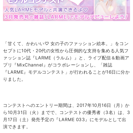
「甘くて、かわいい♡ 女の子のファッション絵本。」をコン
セプトに
10
代・
20
代の女性から圧倒的な支持を集める人気フ
ァッション誌『
LARME
（ラルム）』と、ライブ配信＆動画ア
プリ『
MixChannel
』がコラボレーションし、「雑誌
『
LARME
』モデルコンテスト」が行われることが
16
日に分か
りました。
コンテストへのエントリー期間は、
2017
年
10
月
16
日（月）か
ら
10
月
31
日（火）までで、コンテストの優秀者（
3
名）は、
3
月
17
日（土）発売予定の『
LARME 033
』にモデルとして出
演できます。