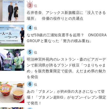
3
位
石井杏奈、アシックス新旗艦店に「没入できる
場所」 俳優の役作りとの共通点
4
位
なぜ59歳の三浦知良選手を起用？ ONODERA
GROUPと重なった「努力の積み重ね」
5
位
明治神宮外苑内のレストラン・森のビアガーデ
ンで新潟県が誇るブランド枝豆「つまりちゃま
め」を販売数量限定で提供。えだまめ県の魅力
を発信
6
位
あの「ブタメン」が約4倍の大きさになって登
場！「ブタメン超BIG」がセブン‐イレブン限定
で発売！