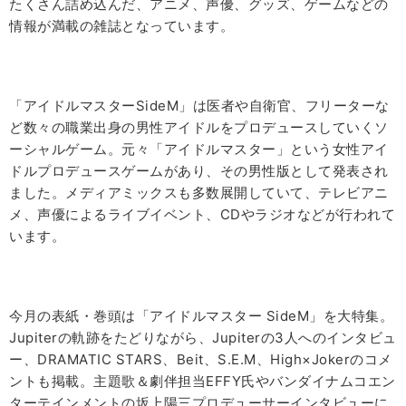
たくさん詰め込んだ、アニメ、声優、グッズ、ゲームなどの
情報が満載の雑誌となっています。
「アイドルマスターSideM」は医者や自衛官、フリーターな
ど数々の職業出身の男性アイドルをプロデュースしていくソ
ーシャルゲーム。元々「アイドルマスター」という女性アイ
ドルプロデュースゲームがあり、その男性版として発表され
ました。メディアミックスも多数展開していて、テレビアニ
メ、声優によるライブイベント、CDやラジオなどが行われて
います。
今月の表紙・巻頭は「アイドルマスター SideM」を大特集。
Jupiterの軌跡をたどりながら、Jupiterの3人へのインタビュ
ー、DRAMATIC STARS、Beit、S.E.M、High×Jokerのコメ
ントも掲載。主題歌＆劇伴担当EFFY氏やバンダイナムコエン
ターテインメントの坂上陽三プロデューサーインタビューに