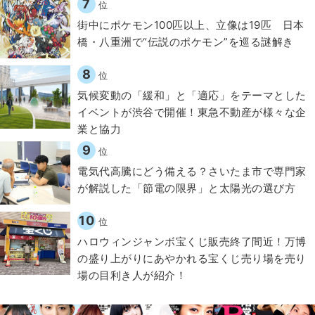
7
位
街中にポケモン100匹以上、立像は19匹 日本
橋・八重洲で“伝説のポケモン”を巡る謎解き
8
位
気候変動の「緩和」と「適応」をテーマとした
イベントが渋谷で開催！東急不動産が様々な企
業と協力
9
位
電気代高騰にどう備える？さいたま市で専門家
が解説した「節電の限界」と太陽光の選び方
10
位
ハロウィンジャンボ宝くじ販売終了間近！万博
の盛り上がりにあやかれる宝くじ売り場を売り
場の目利き人が紹介！