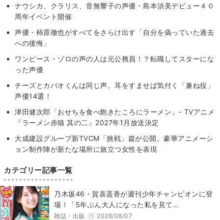
ナウシカ、クラリス、音無響子の声優・島本須美デビュー４０
周年イベント開催
声優・柿原徹也がすべてをさらけ出す「自分を偽っていた過去
への後悔」
ワンピース・ゾロの声の人は元公務員！？転職してスターにな
った声優
チーズとカバオくんは同じ声。耳をすませば気付く「兼ね役」
声優14選！
津田健次郎「おせちを食べ飽きたころにラーメン」- TVアニメ
『ラーメン赤猫 其の二』2027年1月放送決定
大成建設グループ新TVCM「挑戦」篇が公開。豪華アニメーシ
ョン制作陣が新たな場所に旅立つ女性を表現
カテゴリー記事一覧
乃木坂46・賀喜遥香が週刊少年チャンピオンに登
場！「5年ぶん大人になった私を見て…
雑誌・出版
2026/08/07