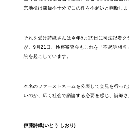
京地検は嫌疑不十分でこの件を不起訴と判断しま
それを受け詩織さんは今年
5
月
29
日に司法記者ク
が、
9
月
21
日、検察審査会もこれを「不起訴相当
訟を起こしています。
本名のファーストネームを公表して会見を行った
いのか、広く社会で議論する必要を感じ、詩織さ
伊藤詩織
(
いとう しおり
)