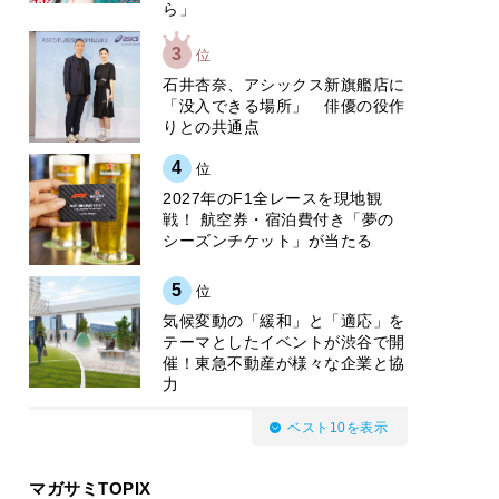
ら」
3
位
石井杏奈、アシックス新旗艦店に
「没入できる場所」 俳優の役作
りとの共通点
4
位
2027年のF1全レースを現地観
戦！ 航空券・宿泊費付き「夢の
シーズンチケット」が当たる
5
位
気候変動の「緩和」と「適応」を
テーマとしたイベントが渋谷で開
催！東急不動産が様々な企業と協
力
ベスト10を表示
マガサミTOPIX