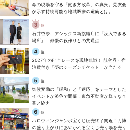
​命の現場を守る「働き方改革」の真実。晃友会
が示す持続可能な地域医療の道筋とは。
3
位
石井杏奈、アシックス新旗艦店に「没入できる
場所」 俳優の役作りとの共通点
4
位
2027年のF1全レースを現地観戦！ 航空券・宿
泊費付き「夢のシーズンチケット」が当たる
5
位
気候変動の「緩和」と「適応」をテーマとした
イベントが渋谷で開催！東急不動産が様々な企
業と協力
6
位
ハロウィンジャンボ宝くじ販売終了間近！万博
の盛り上がりにあやかれる宝くじ売り場を売り