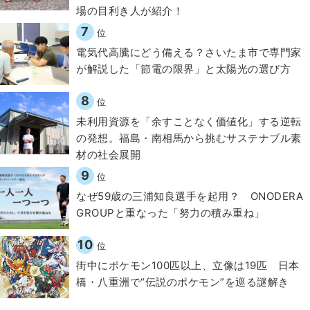
場の目利き人が紹介！
7
位
電気代高騰にどう備える？さいたま市で専門家
が解説した「節電の限界」と太陽光の選び方
8
位
​​未利用資源を「余すことなく価値化」する逆転
の発想。福島・南相馬から挑むサステナブル素
材の社会展開​
9
位
なぜ59歳の三浦知良選手を起用？ ONODERA
GROUPと重なった「努力の積み重ね」
10
位
街中にポケモン100匹以上、立像は19匹 日本
橋・八重洲で“伝説のポケモン”を巡る謎解き