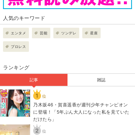
人気のキーワード
エンタメ
芸能
ツンデレ
星座
プロレス
ランキング
記事
雑誌
1
位
乃木坂46・賀喜遥香が週刊少年チャンピオン
に登場！「5年ぶん大人になった私を見ていた
だけたら」
2
位