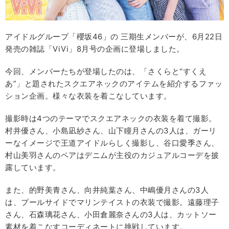
アイドルグループ「櫻坂46」の 三期生メンバーが、6月22日
発売の雑誌「ViVi」8月号の企画に登場しました。
今回、メンバーたちが登場したのは、「さくらと“すくえ
あ”」と題されたスクエアネックのアイテムを紹介するファッ
ション企画。様々な衣装を着こなしています。
撮影時は4つのテーマでスクエアネックの衣装を着て撮影。
村井優さん、小島凪紗さん、山下瞳月さんの3人は、ガーリ
ーなイメージで王道アイドルらしく撮影し、谷口愛季さん、
村山美羽さんのペアはデニムが主役のカジュアルコーデを披
露しています。
また、的野美青さん、向井純葉さん、中嶋優月さんの3人
は、プールサイドでマリンテイストの衣装で撮影。遠藤理子
さん、石森璃花さん、小田倉麗奈さんの3人は、カットソー
素材を着こなすコーディネートに挑戦しています。