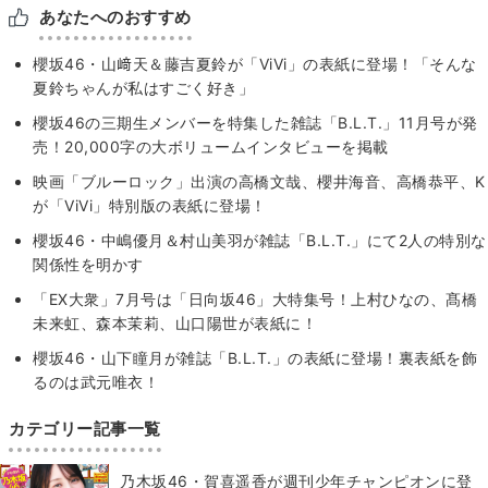
あなたへのおすすめ
櫻坂46・山﨑天＆藤吉夏鈴が「ViVi」の表紙に登場！「そんな
夏鈴ちゃんが私はすごく好き」
櫻坂46の三期生メンバーを特集した雑誌「B.L.T.」11月号が発
売！20,000字の大ボリュームインタビューを掲載
映画「ブルーロック」出演の高橋文哉、櫻井海音、高橋恭平、K
が「ViVi」特別版の表紙に登場！
櫻坂46・中嶋優月＆村山美羽が雑誌「B.L.T.」にて2人の特別な
関係性を明かす
「EX大衆」7月号は「日向坂46」大特集号！上村ひなの、髙橋
未来虹、森本茉莉、山口陽世が表紙に！
櫻坂46・山下瞳月が雑誌「B.L.T.」の表紙に登場！裏表紙を飾
るのは武元唯衣！
カテゴリー記事一覧
乃木坂46・賀喜遥香が週刊少年チャンピオンに登