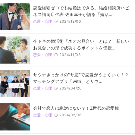
恋愛経験ゼロでも結婚はできる。結婚相談所ハピ
ネス福岡店代表 佐田幸子が語る「婚活…
恋愛・心理
2024/12/06
今ドキの婚活術「ネオお見合い」とは？ 新しい
お見合いの形で成功するポイントを伝授…
恋愛・心理
2024/11/08
サウナきっかけの"サ恋"で恋愛がうまくいく！？
マッチングアプリ「with」とサウ…
恋愛・心理
2024/04/26
会社で恋人は絶対にない？！Z世代の恋愛観
恋愛・心理
2024/02/06