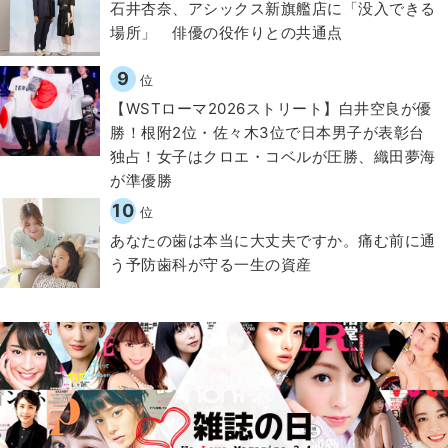
石井杏奈、アシックス新旗艦店に「没入できる
場所」 俳優の役作りとの共通点
9
位
【WSTローマ2026ストリート】白井空良が優
勝！根附2位・佐々木3位で日本男子が表彰台
独占！女子はクロエ・コベルが圧勝、織田夢海
が準優勝
10
位
​あなたの歯は本当に大丈夫ですか。痛む前に通
う予防歯科が守る一生の資産