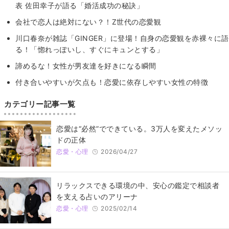
表 佐田幸子が語る「婚活成功の秘訣」
会社で恋人は絶対にない？！Z世代の恋愛観
川口春奈が雑誌「GINGER」に登場！自身の恋愛観を赤裸々に語
る！「惚れっぽいし、すぐにキュンとする」
諦めるな！女性が男友達を好きになる瞬間
付き合いやすいが欠点も！恋愛に依存しやすい女性の特徴
カテゴリー記事一覧
恋愛は“必然”でできている。3万人を変えたメソッ
ドの正体
恋愛・心理
2026/04/27
リラックスできる環境の中、安心の鑑定で相談者
を支える占いのアリーナ
恋愛・心理
2025/02/14