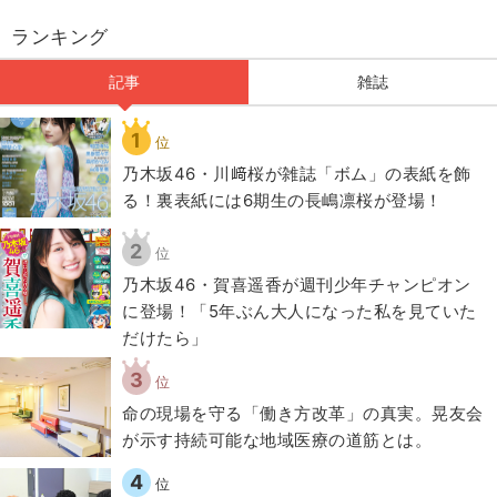
ランキング
記事
雑誌
1
位
乃木坂46・川﨑桜が雑誌「ボム」の表紙を飾
る！裏表紙には6期生の長嶋凛桜が登場！
2
位
乃木坂46・賀喜遥香が週刊少年チャンピオン
に登場！「5年ぶん大人になった私を見ていた
だけたら」
3
位
​命の現場を守る「働き方改革」の真実。晃友会
が示す持続可能な地域医療の道筋とは。
4
位