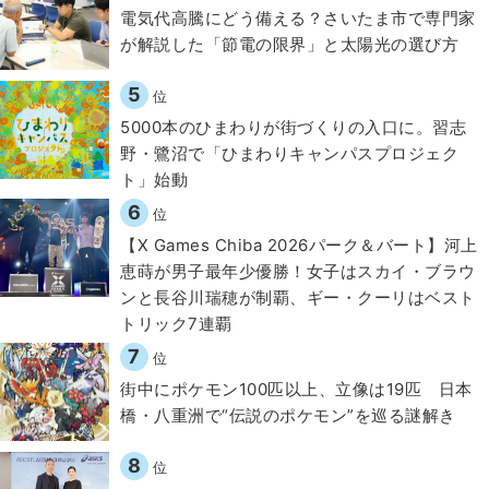
電気代高騰にどう備える？さいたま市で専門家
が解説した「節電の限界」と太陽光の選び方
5
位
5000本のひまわりが街づくりの入口に。習志
野・鷺沼で「ひまわりキャンパスプロジェク
ト」始動
6
位
【X Games Chiba 2026パーク＆バート】河上
恵蒔が男子最年少優勝！女子はスカイ・ブラウ
ンと長谷川瑞穂が制覇、ギー・クーリはベスト
トリック7連覇
7
位
街中にポケモン100匹以上、立像は19匹 日本
橋・八重洲で“伝説のポケモン”を巡る謎解き
8
位