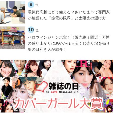
9
位
電気代高騰にどう備える？さいたま市で専門家
が解説した「節電の限界」と太陽光の選び方
10
位
ハロウィンジャンボ宝くじ販売終了間近！万博
の盛り上がりにあやかれる宝くじ売り場を売り
場の目利き人が紹介！