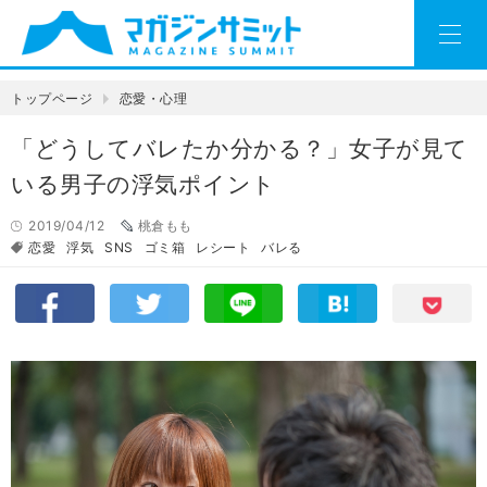
トップページ
恋愛・心理
「どうしてバレたか分かる？」女子が見て
いる男子の浮気ポイント
2019/04/12
桃倉もも
恋愛
浮気
SNS
ゴミ箱
レシート
バレる