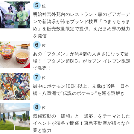
5
位
明治神宮外苑内のレストラン・森のビアガーデ
ンで新潟県が誇るブランド枝豆「つまりちゃま
め」を販売数量限定で提供。えだまめ県の魅力
を発信
6
位
あの「ブタメン」が約4倍の大きさになって登
場！「ブタメン超BIG」がセブン‐イレブン限定
で発売！
7
位
街中にポケモン100匹以上、立像は19匹 日本
橋・八重洲で“伝説のポケモン”を巡る謎解き
8
位
気候変動の「緩和」と「適応」をテーマとした
イベントが渋谷で開催！東急不動産が様々な企
業と協力