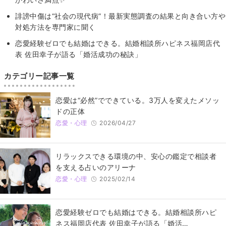
誹謗中傷は“社会の現代病”！最新実態調査の結果と向き合い方や
対処方法を専門家に聞く
恋愛経験ゼロでも結婚はできる。結婚相談所ハピネス福岡店代
表 佐田幸子が語る「婚活成功の秘訣」
カテゴリー記事一覧
恋愛は“必然”でできている。3万人を変えたメソッ
ドの正体
恋愛・心理
2026/04/27
リラックスできる環境の中、安心の鑑定で相談者
を支える占いのアリーナ
恋愛・心理
2025/02/14
恋愛経験ゼロでも結婚はできる。結婚相談所ハピ
ネス福岡店代表 佐田幸子が語る「婚活…