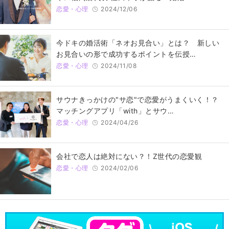
恋愛・心理
2024/12/06
今ドキの婚活術「ネオお見合い」とは？ 新しい
お見合いの形で成功するポイントを伝授…
恋愛・心理
2024/11/08
サウナきっかけの"サ恋"で恋愛がうまくいく！？
マッチングアプリ「with」とサウ…
恋愛・心理
2024/04/26
会社で恋人は絶対にない？！Z世代の恋愛観
恋愛・心理
2024/02/06