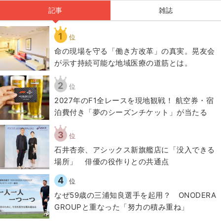
記事
雑誌
1
位
​命の現場を守る「働き方改革」の真実。晃友会
が示す持続可能な地域医療の道筋とは。
2
位
2027年のF1全レースを現地観戦！ 航空券・宿
泊費付き「夢のシーズンチケット」が当たる
3
位
石井杏奈、アシックス新旗艦店に「没入できる
場所」 俳優の役作りとの共通点
4
位
なぜ59歳の三浦知良選手を起用？ ONODERA
GROUPと重なった「努力の積み重ね」