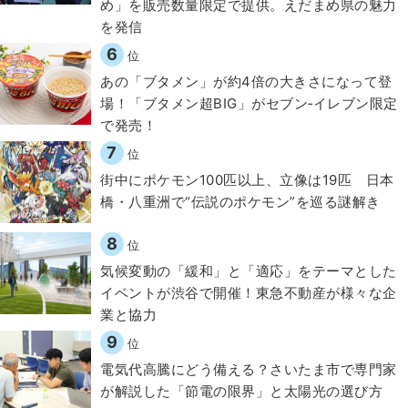
め」を販売数量限定で提供。えだまめ県の魅力
を発信
6
位
あの「ブタメン」が約4倍の大きさになって登
場！「ブタメン超BIG」がセブン‐イレブン限定
で発売！
7
位
街中にポケモン100匹以上、立像は19匹 日本
橋・八重洲で“伝説のポケモン”を巡る謎解き
8
位
気候変動の「緩和」と「適応」をテーマとした
イベントが渋谷で開催！東急不動産が様々な企
業と協力
9
位
電気代高騰にどう備える？さいたま市で専門家
が解説した「節電の限界」と太陽光の選び方