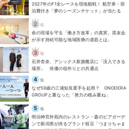
2027年のF1全レースを現地観戦！ 航空券・宿
泊費付き「夢のシーズンチケット」が当たる
2
位
​命の現場を守る「働き方改革」の真実。晃友会
が示す持続可能な地域医療の道筋とは。
3
位
石井杏奈、アシックス新旗艦店に「没入できる
場所」 俳優の役作りとの共通点
4
位
なぜ59歳の三浦知良選手を起用？ ONODERA
GROUPと重なった「努力の積み重ね」
5
位
明治神宮外苑内のレストラン・森のビアガーデ
ンで新潟県が誇るブランド枝豆「つまりちゃま