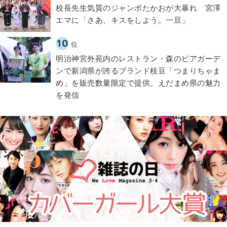
校長先生気質のジャンボたかおが大暴れ 宮澤
エマに「さあ、キスをしよう。一旦」
10
位
明治神宮外苑内のレストラン・森のビアガーデ
ンで新潟県が誇るブランド枝豆「つまりちゃま
め」を販売数量限定で提供。えだまめ県の魅力
を発信