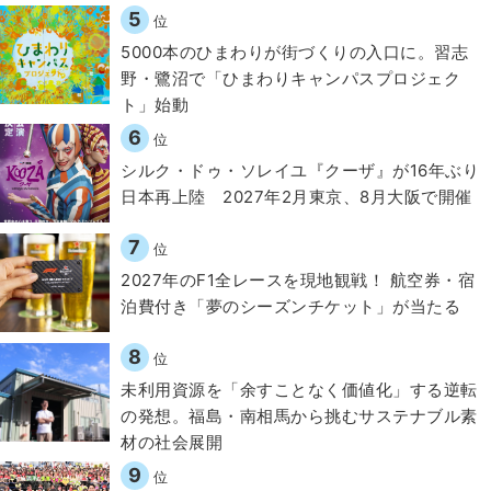
5
位
5000本のひまわりが街づくりの入口に。習志
野・鷺沼で「ひまわりキャンパスプロジェク
ト」始動
6
位
シルク・ドゥ・ソレイユ『クーザ』が16年ぶり
日本再上陸 2027年2月東京、8月大阪で開催
7
位
2027年のF1全レースを現地観戦！ 航空券・宿
泊費付き「夢のシーズンチケット」が当たる
8
位
​​未利用資源を「余すことなく価値化」する逆転
の発想。福島・南相馬から挑むサステナブル素
材の社会展開​
9
位