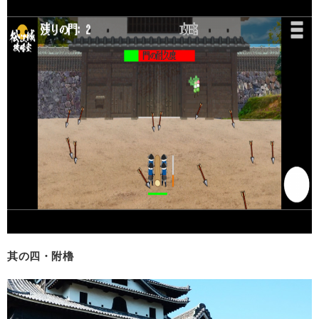
其の四・附櫓