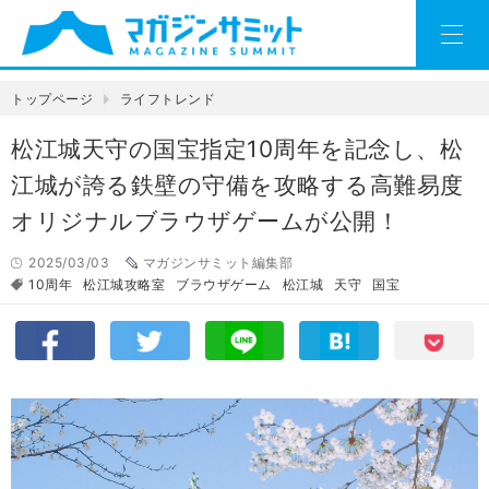
トップページ
ライフトレンド
松江城天守の国宝指定10周年を記念し、松
江城が誇る鉄壁の守備を攻略する高難易度
オリジナルブラウザゲームが公開！
2025/03/03
マガジンサミット編集部
10周年
松江城攻略室
ブラウザゲーム
松江城
天守
国宝