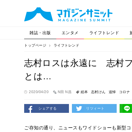
雑誌・出版
エンタメ
ライフトレンド
トップページ
ライフトレンド
志村ロスは永遠に 志村
とは…
2020/04/20
N田 N昌
絵本
志村けん
追悼
コロナ
シェアする
リツィート
ご存知の通り、ニュースもワイドショーも新型コ