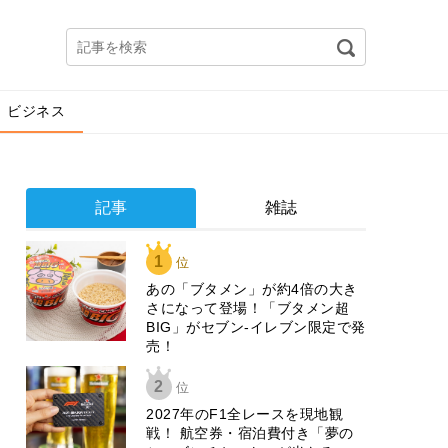
ビジネス
記事
雑誌
1
位
あの「ブタメン」が約4倍の大き
さになって登場！「ブタメン超
BIG」がセブン‐イレブン限定で発
売！
2
位
2027年のF1全レースを現地観
戦！ 航空券・宿泊費付き「夢の