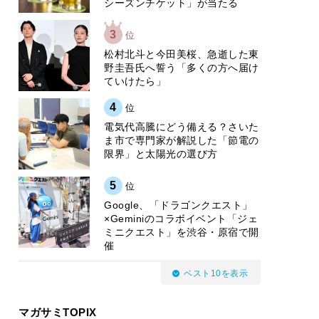
シーズンチケット」が当たる
3
位
松村北斗と今田美桜、急逝した東
野圭吾氏へ誓う「多くの方へ届け
ていけたら」
4
位
電気代高騰にどう備える？さいた
ま市で専門家が解説した「節電の
限界」と太陽光の選び方
5
位
Google、「ドラゴンクエスト」
×Geminiのコラボイベント「ジェ
ミニクエスト」を渋谷・原宿で開
催
ベスト10を表示
マガサミTOPIX