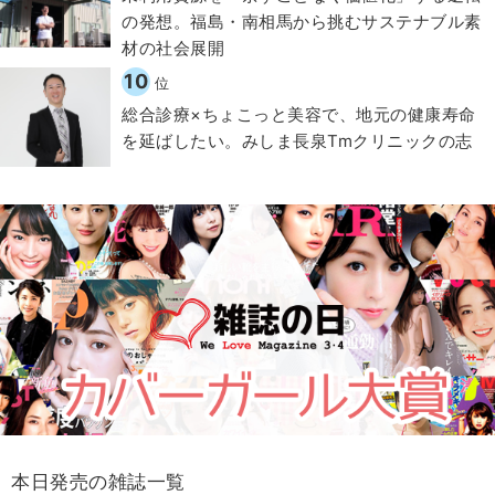
の発想。福島・南相馬から挑むサステナブル素
材の社会展開​
10
位
総合診療×ちょこっと美容で、地元の健康寿命
を延ばしたい。みしま長泉Tmクリニックの志
本日発売の雑誌一覧