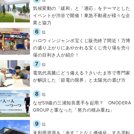
気候変動の「緩和」と「適応」をテーマとした
イベントが渋谷で開催！東急不動産が様々な企
業と協力
6
位
ハロウィンジャンボ宝くじ販売終了間近！万博
の盛り上がりにあやかれる宝くじ売り場を売り
場の目利き人が紹介！
7
位
電気代高騰にどう備える？さいたま市で専門家
が解説した「節電の限界」と太陽光の選び方
8
位
なぜ59歳の三浦知良選手を起用？ ONODERA
GROUPと重なった「努力の積み重ね」
9
位
​​未利用資源を「余すことなく価値化」する逆転