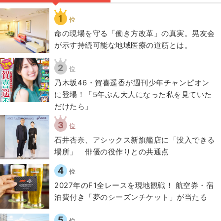
1
位
​命の現場を守る「働き方改革」の真実。晃友会
が示す持続可能な地域医療の道筋とは。
2
位
乃木坂46・賀喜遥香が週刊少年チャンピオン
に登場！「5年ぶん大人になった私を見ていた
だけたら」
3
位
石井杏奈、アシックス新旗艦店に「没入できる
場所」 俳優の役作りとの共通点
4
位
2027年のF1全レースを現地観戦！ 航空券・宿
泊費付き「夢のシーズンチケット」が当たる
5
位