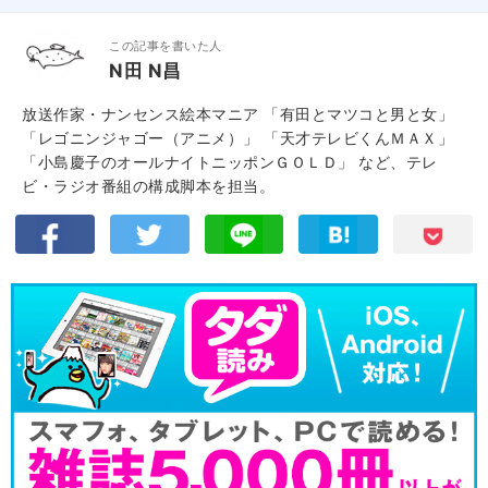
この記事を書いた人
N田 N昌
放送作家・ナンセンス絵本マニア 「有田とマツコと男と女」
「レゴニンジャゴー（アニメ）」 「天才テレビくんＭＡＸ」
「小島慶子のオールナイトニッポンＧＯＬＤ」 など、テレ
ビ・ラジオ番組の構成脚本を担当。