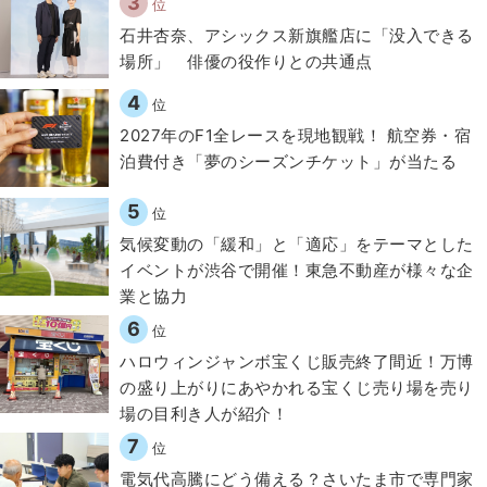
3
位
石井杏奈、アシックス新旗艦店に「没入できる
場所」 俳優の役作りとの共通点
4
位
2027年のF1全レースを現地観戦！ 航空券・宿
泊費付き「夢のシーズンチケット」が当たる
5
位
気候変動の「緩和」と「適応」をテーマとした
イベントが渋谷で開催！東急不動産が様々な企
業と協力
6
位
ハロウィンジャンボ宝くじ販売終了間近！万博
の盛り上がりにあやかれる宝くじ売り場を売り
場の目利き人が紹介！
7
位
電気代高騰にどう備える？さいたま市で専門家