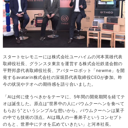
スタートセレモニーには株式会社ユーハイムの河本英雄代表
取締役社長、グランスタ東京を運営する株式会社鉄道会館の
平野邦彦代表取締役社長、アバターロボット「newme」を開
発するavatarin株式会社の深堀昴代表取締役CEOが参加。昨
今の状況やテオへの期待感を語り合いました。
「AIは何に使うべきかをテーマに、5年間の開発期間を経てテ
オは誕生した。原点は“世界中の人にバウムクーヘンを食べて
もらおう”というシンプルな想いから。バウムクーヘンは菓子
の中でも技術の頂点。AIは職人の一番弟子というコンセプト
のもと、世界中にテオを広めていきたい」と河本社長。