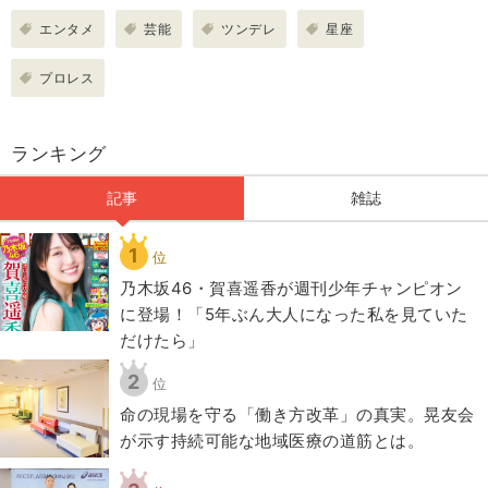
エンタメ
芸能
ツンデレ
星座
プロレス
ランキング
記事
雑誌
1
位
乃木坂46・賀喜遥香が週刊少年チャンピオン
に登場！「5年ぶん大人になった私を見ていた
だけたら」
2
位
​命の現場を守る「働き方改革」の真実。晃友会
が示す持続可能な地域医療の道筋とは。