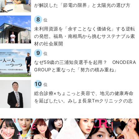
が解説した「節電の限界」と太陽光の選び方
8
位
​​未利用資源を「余すことなく価値化」する逆転
の発想。福島・南相馬から挑むサステナブル素
材の社会展開​
9
位
なぜ59歳の三浦知良選手を起用？ ONODERA
GROUPと重なった「努力の積み重ね」
10
位
総合診療×ちょこっと美容で、地元の健康寿命
を延ばしたい。みしま長泉Tmクリニックの志