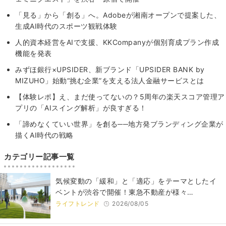
「見る」から「創る」へ。Adobeが湘南オープンで提案した、
生成AI時代のスポーツ観戦体験
人的資本経営をAIで支援、KKCompanyが個別育成プラン作成
機能を発表
みずほ銀行×UPSIDER、新ブランド「UPSIDER BANK by
MIZUHO」始動“挑む企業”を支える法人金融サービスとは
【体験レポ】え、まだ使ってないの？5周年の楽天スコア管理ア
プリの「AIスイング解析」が良すぎる！
「諦めなくていい世界」を創る──地方発ブランディング企業が
描くAI時代の戦略
カテゴリー記事一覧
気候変動の「緩和」と「適応」をテーマとしたイ
ベントが渋谷で開催！東急不動産が様々…
ライフトレンド
2026/08/05