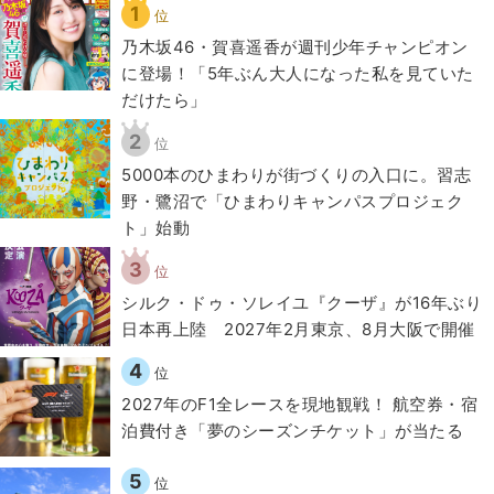
1
位
乃木坂46・賀喜遥香が週刊少年チャンピオン
に登場！「5年ぶん大人になった私を見ていた
だけたら」
2
位
5000本のひまわりが街づくりの入口に。習志
野・鷺沼で「ひまわりキャンパスプロジェク
ト」始動
3
位
シルク・ドゥ・ソレイユ『クーザ』が16年ぶり
日本再上陸 2027年2月東京、8月大阪で開催
4
位
2027年のF1全レースを現地観戦！ 航空券・宿
泊費付き「夢のシーズンチケット」が当たる
5
位