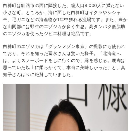
白糠町は釧路市の西に隣接した、総人口8,000人に満たない
小さな町。ところが、海に面した白糠町はイクラやシシャ
モ、毛ガニなどの海産物が1年中獲れる漁場です。また、豊か
な山間部には野生のエゾジカが多く生息。高タンパク低脂肪
のエゾジカを使ったジビエ料理は絶品です。
白糠町のエゾジカは「グランメゾン東京」の撮影にも使われ
ており、それを知った冨永さんは驚いた様子。「北海道へ
は、よくスノーボードをしに行くので、縁を感じる。鹿肉は
思っていた以上に柔らかくて、本当に美味しかった」と、真
知子さんばりに絶賛していました。