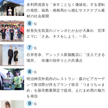
​​未利用資源を「余すことなく価値化」する逆転
の発想。福島・南相馬から挑むサステナブル素
材の社会展開​
6
位
校長先生気質のジャンボたかおが大暴れ 宮澤
エマに「さあ、キスをしよう。一旦」
7
位
石井杏奈、アシックス新旗艦店に「没入できる
場所」 俳優の役作りとの共通点
8
位
明治神宮外苑内のレストラン・森のビアガーデ
ンで新潟県が誇るブランド枝豆「つまりちゃま
め」を販売数量限定で提供。えだまめ県の魅力
を発信
9
位