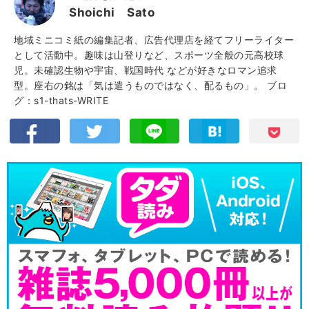
Shoichi Sato
地域ミニコミ紙の編集記者、広告代理店を経てフリーライター
として活動中。趣味は山登りなど、スポーツ全般の元高校球
児。未確認生物や宇宙、戦国時代 などが好きなロマン追求
型。座右の銘は「気は遣うものではなく、配るもの」。
ブロ
グ：s1-thats-WRITE