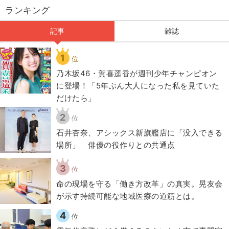
ランキング
記事
雑誌
1
位
乃木坂46・賀喜遥香が週刊少年チャンピオン
に登場！「5年ぶん大人になった私を見ていた
だけたら」
2
位
石井杏奈、アシックス新旗艦店に「没入できる
場所」 俳優の役作りとの共通点
3
位
​命の現場を守る「働き方改革」の真実。晃友会
が示す持続可能な地域医療の道筋とは。
4
位