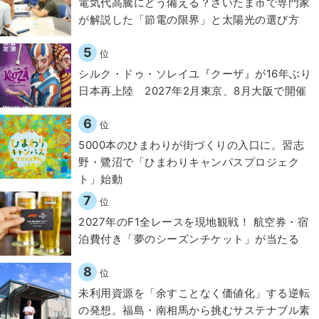
電気代高騰にどう備える？さいたま市で専門家
が解説した「節電の限界」と太陽光の選び方
5
位
シルク・ドゥ・ソレイユ『クーザ』が16年ぶり
日本再上陸 2027年2月東京、8月大阪で開催
6
位
5000本のひまわりが街づくりの入口に。習志
野・鷺沼で「ひまわりキャンパスプロジェク
ト」始動
7
位
2027年のF1全レースを現地観戦！ 航空券・宿
泊費付き「夢のシーズンチケット」が当たる
8
位
​​未利用資源を「余すことなく価値化」する逆転
の発想。福島・南相馬から挑むサステナブル素