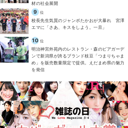
材の社会展開​
9
位
校長先生気質のジャンボたかおが大暴れ 宮澤
エマに「さあ、キスをしよう。一旦」
10
位
明治神宮外苑内のレストラン・森のビアガーデ
ンで新潟県が誇るブランド枝豆「つまりちゃま
め」を販売数量限定で提供。えだまめ県の魅力
を発信