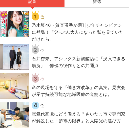
記事
雑誌
1
位
乃木坂46・賀喜遥香が週刊少年チャンピオン
に登場！「5年ぶん大人になった私を見ていた
だけたら」
2
位
石井杏奈、アシックス新旗艦店に「没入できる
場所」 俳優の役作りとの共通点
3
位
​命の現場を守る「働き方改革」の真実。晃友会
が示す持続可能な地域医療の道筋とは。
4
位
電気代高騰にどう備える？さいたま市で専門家
が解説した「節電の限界」と太陽光の選び方