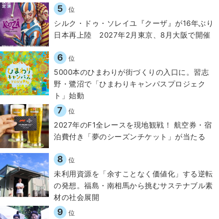
5
位
シルク・ドゥ・ソレイユ『クーザ』が16年ぶり
日本再上陸 2027年2月東京、8月大阪で開催
6
位
5000本のひまわりが街づくりの入口に。習志
野・鷺沼で「ひまわりキャンパスプロジェク
ト」始動
7
位
2027年のF1全レースを現地観戦！ 航空券・宿
泊費付き「夢のシーズンチケット」が当たる
8
位
​​未利用資源を「余すことなく価値化」する逆転
の発想。福島・南相馬から挑むサステナブル素
材の社会展開​
9
位