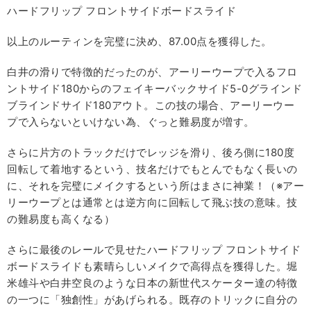
ハードフリップ フロントサイドボードスライド
以上のルーティンを完璧に決め、87.00点を獲得した。
白井の滑りで特徴的だったのが、アーリーウープで入るフロ
ントサイド180からのフェイキーバックサイド5-0グラインド
ブラインドサイド180アウト。この技の場合、アーリーウー
プで入らないといけない為、ぐっと難易度が増す。
さらに片方のトラックだけでレッジを滑り、後ろ側に180度
回転して着地するという、技名だけでもとんでもなく長いの
に、それを完璧にメイクするという所はまさに神業！（※アー
リーウープとは通常とは逆方向に回転して飛ぶ技の意味。技
の難易度も高くなる）
さらに最後のレールで見せたハードフリップ フロントサイド
ボードスライドも素晴らしいメイクで高得点を獲得した。堀
米雄斗や白井空良のような日本の新世代スケーター達の特徴
の一つに「独創性」があげられる。既存のトリックに自分の