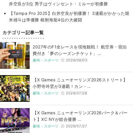
井空良が3位 男子はヴィンセント・ミルーが初優勝
【Tampa Pro 2025】白井空良が初優勝！ 3連覇がかかった堀
米雄斗は準優勝 根附海龍4位の大健闘
カテゴリー記事一覧
2027年のF1全レースを現地観戦！ 航空券・宿泊
費付き「夢のシーズンチケット」…
趣味・スポーツ
2026/08/05
【X Games ニューオーリンズ2026ストリート】
小野寺吟雲が3連覇！カン・…
趣味・スポーツ
2026/07/28
【X Games ニューオーリンズ2026パーク＆バー
ト】XC NYが総合優勝 …
趣味・スポーツ
2026/07/27