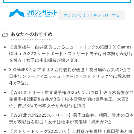
マガジンサミットをフォローする
あなたへのおすすめ
【堀米雄斗・白井空良によるニュートリックの応酬】X Games
Chiba 2022スケートボード・ストリート男子は日本勢が表彰台
を独占！女子は中山楓奈が銀メダル
X GAMESミネアポリス西村碧莉が優勝！初出場の西矢椛2位で
日本ワンツーフィニッシュ！さらにベストトリックでは堀米雄
斗が2位に
【WSTストリート世界選手権2025サンパウロ】佐々木音憧が世
界選手権2連覇&白井が3位！松本雪聖が初の世界女王、大西2
位、吉沢3位で日本女子が表彰台を独占
【WST北九州2025ストリート】男子は白井、根附、青木の日本
勢が表彰台を独占！女子は松本が初優勝！織田が2位
【ストリートリーグ2025パリ】上村葵が初優勝！織田夢海と白