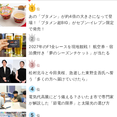
1
位
あの「ブタメン」が約4倍の大きさになって登
場！「ブタメン超BIG」がセブン‐イレブン限定
で発売！
2
位
2027年のF1全レースを現地観戦！ 航空券・宿
泊費付き「夢のシーズンチケット」が当たる
3
位
松村北斗と今田美桜、急逝した東野圭吾氏へ誓
う「多くの方へ届けていけたら」
4
位
電気代高騰にどう備える？さいたま市で専門家
が解説した「節電の限界」と太陽光の選び方
5
位