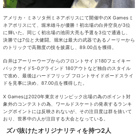
アメリカ・ミネソタ州ミネアポリスにて開催中のX Gamesミ
ネアポリスにて、堀米雄斗が優勝！初出場の白井空良が3位
に輝いた。同じく初出場の池田大亮も予選を3位で通過し、
決勝では7位と大健闘。堀米は最大の武器であるノーリーから
のトリックで高難度の技を披露し、89.00点を獲得。
白井はアーリーウープからのフロントサイド180フェイキー
バックサイド5-0グラインド 180アウトなど独自のスタイル
で攻め、最後はハードフリップ フロントサイドボードスライ
ドを見事に決め、87.00点を獲得した。
X Gamesは2020年東京オリンピック出場の為のポイント対
象外のコンテストの為、ワールドスケートの発表するランキ
ングポイントには反映されないが、その注目度は群を抜いて
おり、世界中の人が注目する大会となっている。
ズバ抜けたオリジナリティを持つ2人