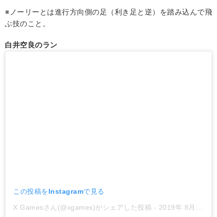
※ノーリーとは進行方向側の足（利き足と逆）を踏み込んで飛
ぶ技のこと。
白井空良のラン
この投稿をInstagramで見る
X Gamesさん(@xgames)がシェアした投稿
-
2019年 8月月3日午後3時39分PDT