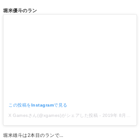
堀米優斗のラン
この投稿をInstagramで見る
X Gamesさん(@xgames)がシェアした投稿
-
2019年 8月月3日午後3時44分PDT
堀米雄斗は2本目のランで…