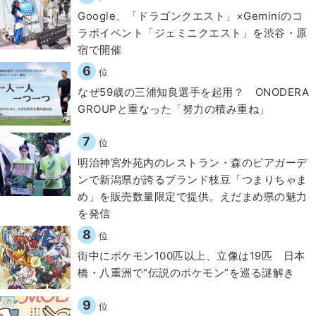
Google、「ドラゴンクエスト」×Geminiのコ
ラボイベント「ジェミニクエスト」を渋谷・原
宿で開催
6
位
なぜ59歳の三浦知良選手を起用？ ONODERA
GROUPと重なった「努力の積み重ね」
7
位
明治神宮外苑内のレストラン・森のビアガーデ
ンで新潟県が誇るブランド枝豆「つまりちゃま
め」を販売数量限定で提供。えだまめ県の魅力
を発信
8
位
街中にポケモン100匹以上、立像は19匹 日本
橋・八重洲で“伝説のポケモン”を巡る謎解き
9
位