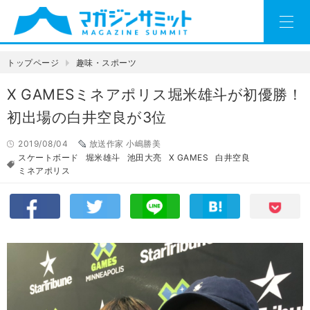
トップページ
趣味・スポーツ
X GAMESミネアポリス堀米雄斗が初優勝！
初出場の白井空良が3位
2019/08/04
放送作家 小嶋勝美
スケートボード
堀米雄斗
池田大亮
X GAMES
白井空良
ミネアポリス