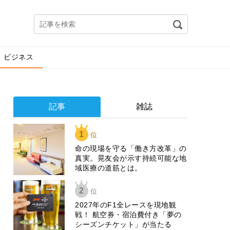
ビジネス
記事
雑誌
1
位
​命の現場を守る「働き方改革」の
真実。晃友会が示す持続可能な地
域医療の道筋とは。
2
位
2027年のF1全レースを現地観
戦！ 航空券・宿泊費付き「夢の
シーズンチケット」が当たる