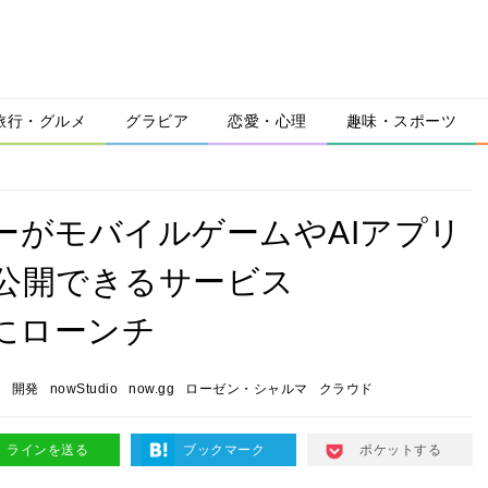
旅行・グルメ
グラビア
恋愛・心理
趣味・スポーツ
ロッパーがモバイルゲームやAIアプリ
公開できるサービス
4日にローンチ
会
開発
nowStudio
now.gg
ローゼン・シャルマ
クラウド
ラインを送る
ブックマーク
ポケットする