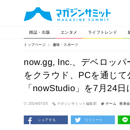
雑誌・出版
エンタメ
ライフトレンド
トップページ
趣味・スポーツ
now.gg, Inc.、デベ
をクラウド、PCを通じて
「nowStudio」を7月2
2024/07/25
マガジンサミット編集部
ゲーム
発表
シェアする
リツィート