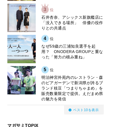
3
位
石井杏奈、アシックス新旗艦店に
「没入できる場所」 俳優の役作
りとの共通点
4
位
なぜ59歳の三浦知良選手を起
用？ ONODERA GROUPと重な
った「努力の積み重ね」
5
位
明治神宮外苑内のレストラン・森
のビアガーデンで新潟県が誇るブ
ランド枝豆「つまりちゃまめ」を
販売数量限定で提供。えだまめ県
の魅力を発信
ベスト10を表示
マガサミTOPIX