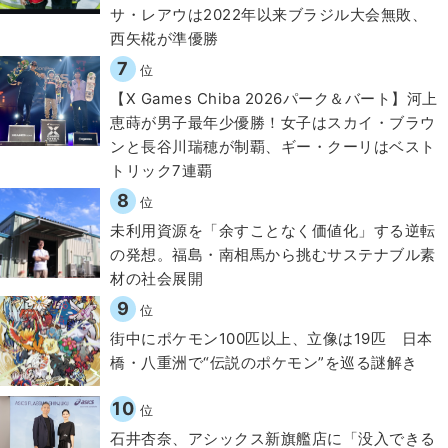
サ・レアウは2022年以来ブラジル大会無敗、
西矢椛が準優勝
7
位
【X Games Chiba 2026パーク＆バート】河上
恵蒔が男子最年少優勝！女子はスカイ・ブラウ
ンと長谷川瑞穂が制覇、ギー・クーリはベスト
トリック7連覇
8
位
​​未利用資源を「余すことなく価値化」する逆転
の発想。福島・南相馬から挑むサステナブル素
材の社会展開​
9
位
街中にポケモン100匹以上、立像は19匹 日本
橋・八重洲で“伝説のポケモン”を巡る謎解き
10
位
石井杏奈、アシックス新旗艦店に「没入できる