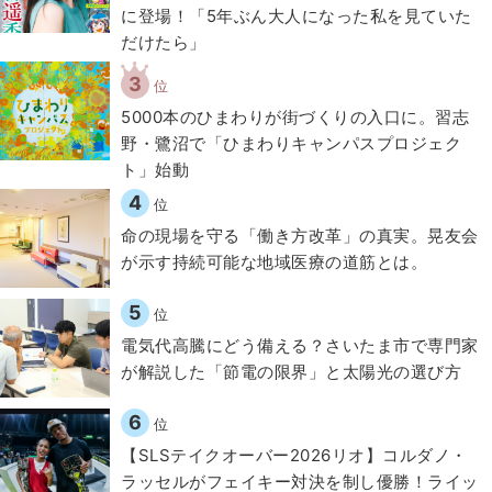
に登場！「5年ぶん大人になった私を見ていた
だけたら」
3
位
5000本のひまわりが街づくりの入口に。習志
野・鷺沼で「ひまわりキャンパスプロジェク
ト」始動
4
位
​命の現場を守る「働き方改革」の真実。晃友会
が示す持続可能な地域医療の道筋とは。
5
位
電気代高騰にどう備える？さいたま市で専門家
が解説した「節電の限界」と太陽光の選び方
6
位
【SLSテイクオーバー2026リオ】コルダノ・
ラッセルがフェイキー対決を制し優勝！ライッ