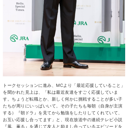
トークセッションに進み、MCより「最近応援していること」
を聞かれた見上は、「私は最近友達をすごく応援していま
す。ちょうど転職とか、新しく何かに挑戦することが多い子
たちが周りにいっぱいいて。その子たちも毎朝（自身が主演
する）『朝ドラ』を見てから勉強をしたりしてくれていて、
お互い応援し合ってます」と、現在放送中の連続テレビ小説
『風、薫る』を通じて友人と励まし合っているエピソードを