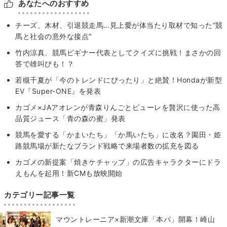
あなたへのおすすめ
チーズ、木材、引退競走馬…見上愛が体当たり取材で知った“競
馬と社会の意外な接点”
竹内涼真、競馬ビギナー代表としてクイズに挑戦！まさかの回
答で雄叫びも！？
若槻千夏が「今のトレンドにぴったり」と絶賛！Hondaが新型
EV『Super-ONE』を発表
カゴメ×JAアオレンが青森りんごとピューレを贅沢に使った高
品質ジュース「青の森の蜜」発表
競馬を愛する「かまいたち」「か馬いたち」に改名？園田・姫
路競馬場が新たなブランド戦略で来場者数の拡充を図る
カゴメの新提案「焼きケチャップ」の広告キャラクターにドラ
えもんを起用！新CMも放映開始
カテゴリー記事一覧
マウントレーニア×新潮文庫「本パ」開幕！崎山