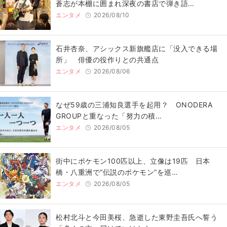
蒼志が本棚に囲まれ深夜の書店で弾き語…
エンタメ
2026/08/10
石井杏奈、アシックス新旗艦店に「没入できる場
所」 俳優の役作りとの共通点
エンタメ
2026/08/06
なぜ59歳の三浦知良選手を起用？ ONODERA
GROUPと重なった「努力の積…
エンタメ
2026/08/05
街中にポケモン100匹以上、立像は19匹 日本
橋・八重洲で“伝説のポケモン”を巡…
エンタメ
2026/08/05
松村北斗と今田美桜、急逝した東野圭吾氏へ誓う