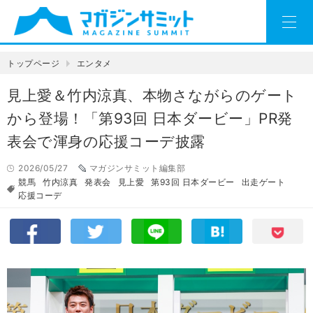
トップページ
エンタメ
見上愛＆竹内涼真、本物さながらのゲート
から登場！「第93回 日本ダービー」PR発
表会で渾身の応援コーデ披露
2026/05/27
マガジンサミット編集部
競馬
竹内涼真
発表会
見上愛
第93回 日本ダービー
出走ゲート
応援コーデ