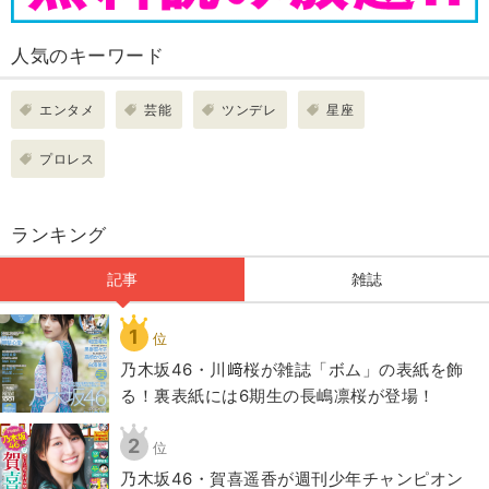
人気のキーワード
エンタメ
芸能
ツンデレ
星座
プロレス
ランキング
記事
雑誌
1
位
乃木坂46・川﨑桜が雑誌「ボム」の表紙を飾
る！裏表紙には6期生の長嶋凛桜が登場！
2
位
乃木坂46・賀喜遥香が週刊少年チャンピオン