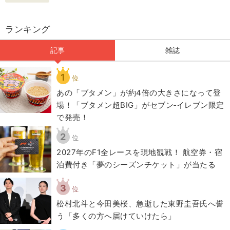
ランキング
記事
雑誌
1
位
あの「ブタメン」が約4倍の大きさになって登
場！「ブタメン超BIG」がセブン‐イレブン限定
で発売！
2
位
2027年のF1全レースを現地観戦！ 航空券・宿
泊費付き「夢のシーズンチケット」が当たる
3
位
松村北斗と今田美桜、急逝した東野圭吾氏へ誓
う「多くの方へ届けていけたら」