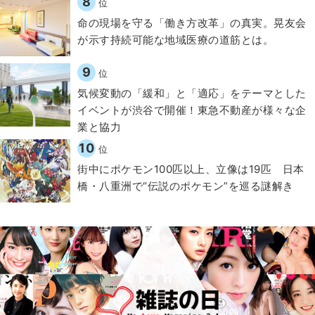
8
位
​命の現場を守る「働き方改革」の真実。晃友会
が示す持続可能な地域医療の道筋とは。
9
位
気候変動の「緩和」と「適応」をテーマとした
イベントが渋谷で開催！東急不動産が様々な企
業と協力
10
位
街中にポケモン100匹以上、立像は19匹 日本
橋・八重洲で“伝説のポケモン”を巡る謎解き