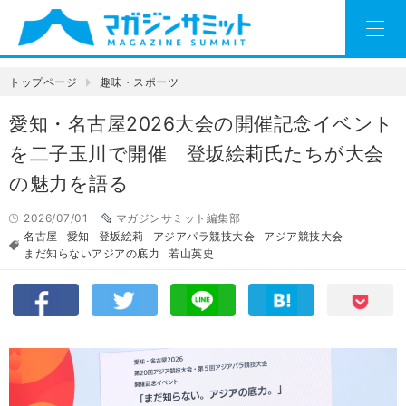
トップページ
趣味・スポーツ
愛知・名古屋2026大会の開催記念イベント
を二子玉川で開催 登坂絵莉氏たちが大会
の魅力を語る
2026/07/01
マガジンサミット編集部
名古屋
愛知
登坂絵莉
アジアパラ競技大会
アジア競技大会
まだ知らないアジアの底力
若山英史