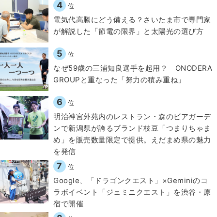
4
位
電気代高騰にどう備える？さいたま市で専門家
が解説した「節電の限界」と太陽光の選び方
5
位
なぜ59歳の三浦知良選手を起用？ ONODERA
GROUPと重なった「努力の積み重ね」
6
位
明治神宮外苑内のレストラン・森のビアガーデ
ンで新潟県が誇るブランド枝豆「つまりちゃま
め」を販売数量限定で提供。えだまめ県の魅力
を発信
7
位
Google、「ドラゴンクエスト」×Geminiのコ
ラボイベント「ジェミニクエスト」を渋谷・原
宿で開催