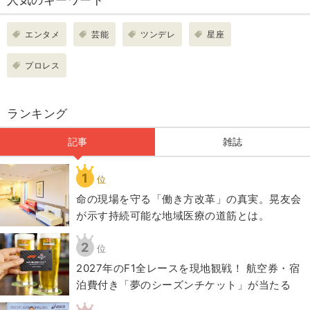
エンタメ
芸能
ツンデレ
星座
プロレス
ランキング
記事
雑誌
1
位
​命の現場を守る「働き方改革」の真実。晃友会
が示す持続可能な地域医療の道筋とは。
2
位
2027年のF1全レースを現地観戦！ 航空券・宿
泊費付き「夢のシーズンチケット」が当たる