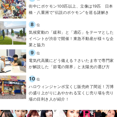
街中にポケモン100匹以上、立像は19匹 日本
橋・八重洲で“伝説のポケモン”を巡る謎解き
8
位
気候変動の「緩和」と「適応」をテーマとした
イベントが渋谷で開催！東急不動産が様々な企
業と協力
9
位
電気代高騰にどう備える？さいたま市で専門家
が解説した「節電の限界」と太陽光の選び方
10
位
ハロウィンジャンボ宝くじ販売終了間近！万博
の盛り上がりにあやかれる宝くじ売り場を売り
場の目利き人が紹介！