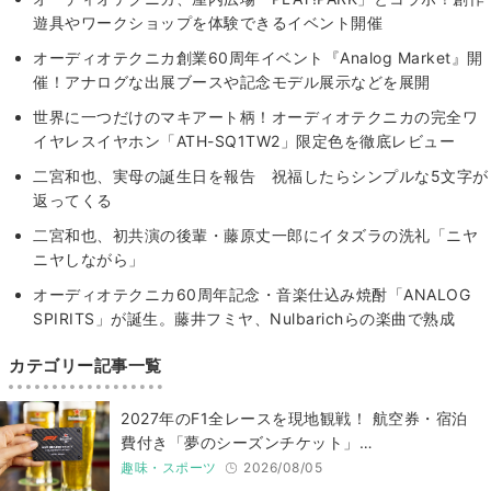
遊具やワークショップを体験できるイベント開催
オーディオテクニカ創業60周年イベント『Analog Market』開
催！アナログな出展ブースや記念モデル展示などを展開
世界に一つだけのマキアート柄！オーディオテクニカの完全ワ
イヤレスイヤホン「ATH-SQ1TW2」限定色を徹底レビュー
二宮和也、実母の誕生日を報告 祝福したらシンプルな5文字が
返ってくる
二宮和也、初共演の後輩・藤原丈一郎にイタズラの洗礼「ニヤ
ニヤしながら」
オーディオテクニカ60周年記念・音楽仕込み焼酎「ANALOG
SPIRITS」が誕生。藤井フミヤ、Nulbarichらの楽曲で熟成
カテゴリー記事一覧
2027年のF1全レースを現地観戦！ 航空券・宿泊
費付き「夢のシーズンチケット」…
趣味・スポーツ
2026/08/05