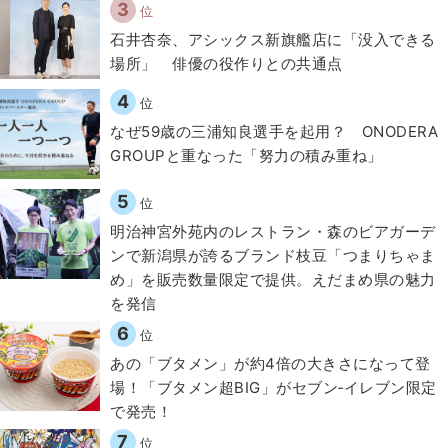
3
位
石井杏奈、アシックス新旗艦店に「没入できる
場所」 俳優の役作りとの共通点
4
位
なぜ59歳の三浦知良選手を起用？ ONODERA
GROUPと重なった「努力の積み重ね」
5
位
明治神宮外苑内のレストラン・森のビアガーデ
ンで新潟県が誇るブランド枝豆「つまりちゃま
め」を販売数量限定で提供。えだまめ県の魅力
を発信
6
位
あの「ブタメン」が約4倍の大きさになって登
場！「ブタメン超BIG」がセブン‐イレブン限定
で発売！
7
位