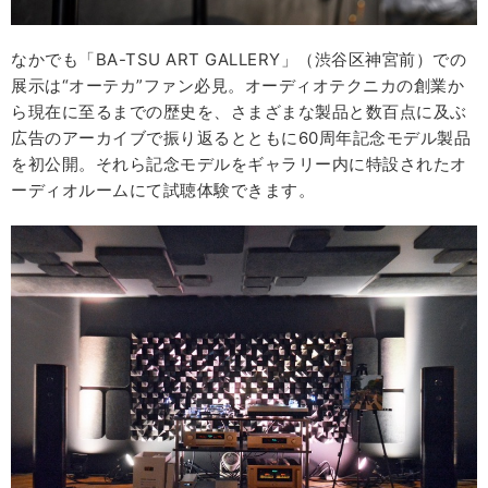
なかでも「BA-TSU ART GALLERY」（渋谷区神宮前）での
展示は“オーテカ”ファン必見。オーディオテクニカの創業か
ら現在に至るまでの歴史を、さまざまな製品と数百点に及ぶ
広告のアーカイブで振り返るとともに60周年記念モデル製品
を初公開。それら記念モデルをギャラリー内に特設されたオ
ーディオルームにて試聴体験できます。