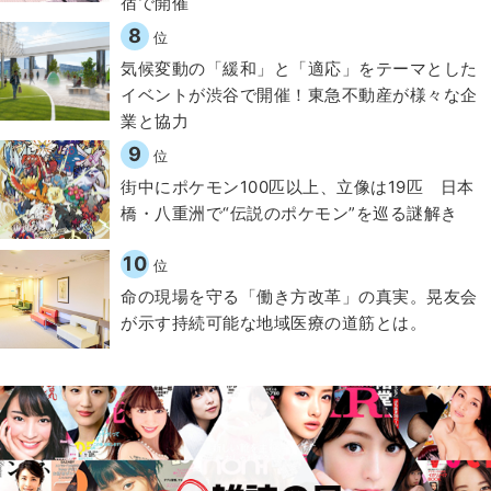
宿で開催
8
位
気候変動の「緩和」と「適応」をテーマとした
イベントが渋谷で開催！東急不動産が様々な企
業と協力
9
位
街中にポケモン100匹以上、立像は19匹 日本
橋・八重洲で“伝説のポケモン”を巡る謎解き
10
位
​命の現場を守る「働き方改革」の真実。晃友会
が示す持続可能な地域医療の道筋とは。