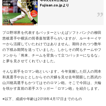
Fujisan.co.jpより
プロ野球界を代表するバッターといえばソフトバンクの柳田
悠岐選手や横浜の筒香嘉智選手らがいますが、ルーキーイヤ
ーから活躍していたわけではありません。期待されつつ数年
の下積み期間を送っていました。しかしその間もチームやフ
ァンから「将来、チームを背負って立つバッターになるな」
と夢を見させてくれていました。
そんな若手をロマン砲といいます。今年覚醒した巨人の岡本
和真選手やおととしからその片鱗を見せ去年開眼した西武の
山川穂高選手もかつてはそのロマン砲。そこで今回は、大輪
を咲かす直前の若手スラッガー「ロマン砲」を紹介します。
※以下、成績や年齢は2018年4月17日までのもの