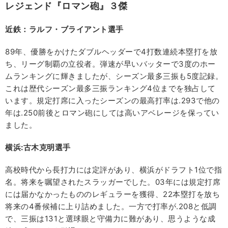
レジェンド『ロマン砲』３傑
近鉄：ラルフ・ブライアント選手
89年、優勝をかけたダブルヘッダーで4打数連続本塁打を放
ち、リーグ制覇の立役者。弾速が早いバッターで3度のホー
ムランキングに輝きましたが、シーズン最多三振も5度記録。
これは歴代シーズン最多三振ランキング4位までを独占して
います。規定打席に入ったシーズンの最高打率は.293で他の
年は.250前後とロマン砲にしては高いアベレージを保ってい
ました。
横浜:古木克明選手
高校時代から長打力には定評があり、横浜がドラフト1位で指
名。将来を嘱望されたスラッガーでした。03年には規定打席
には届かなかったもののレギュラーを獲得、22本塁打を放ち
将来の4番候補に上り詰めました。一方で打率が.208と低調
で、三振は131と選球眼と守備力に難があり、思うような成