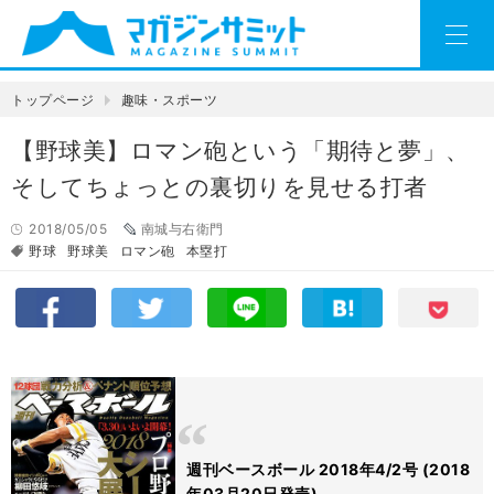
トップページ
趣味・スポーツ
【野球美】ロマン砲という「期待と夢」、
そしてちょっとの裏切りを見せる打者
2018/05/05
南城与右衛門
野球
野球美
ロマン砲
本塁打
週刊ベースボール 2018年4/2号 (2018
年03月20日発売)