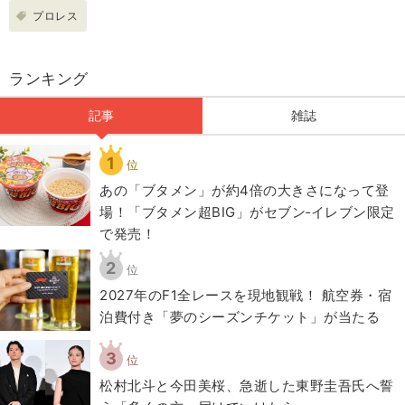
プロレス
ランキング
記事
雑誌
1
位
あの「ブタメン」が約4倍の大きさになって登
場！「ブタメン超BIG」がセブン‐イレブン限定
で発売！
2
位
2027年のF1全レースを現地観戦！ 航空券・宿
泊費付き「夢のシーズンチケット」が当たる
3
位
松村北斗と今田美桜、急逝した東野圭吾氏へ誓