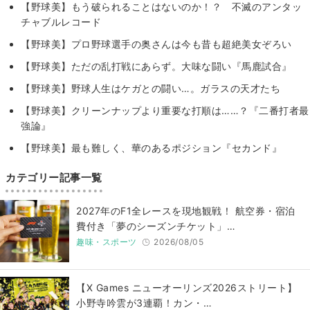
【野球美】もう破られることはないのか！？ 不滅のアンタッ
チャブルレコード
【野球美】プロ野球選手の奥さんは今も昔も超絶美女ぞろい
【野球美】ただの乱打戦にあらず。大味な闘い『馬鹿試合』
【野球美】野球人生はケガとの闘い…。ガラスの天才たち
【野球美】クリーンナップより重要な打順は……？『二番打者最
強論』
【野球美】最も難しく、華のあるポジション『セカンド』
カテゴリー記事一覧
2027年のF1全レースを現地観戦！ 航空券・宿泊
費付き「夢のシーズンチケット」…
趣味・スポーツ
2026/08/05
【X Games ニューオーリンズ2026ストリート】
小野寺吟雲が3連覇！カン・…