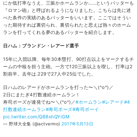
にか低打率なうえ、三振かホームランか……というバッターも
『ロマン砲』と呼ばれるようになりました。こちらは先に述
べた条件の実績のあるバッターをいいます。ここではそうい
った期待すれば裏切られ、裏切られたと思えば熱々のホーム
ランを打ってくれる夢のあるバッターを紹介します。
日ハム：ブランドン・レアード選手
15年に入団以降、毎年30本塁打、90打点以上をマークするチ
ームの中核を担う主砲。一方で120三振以上を喫し、打率は2
割前半。去年は.229で27人中25位でした。
日ハムのレアードがホームランを打った〜＼(^o^)／
2日にまたぎ4打数連続ホームラン！
寿司ポーズが連発でね〜＼(^o^)／
#ホームラン
#レアード
#4
打数連続ホームラン
#寿司ポーズ
#寿司ボーイ
pic.twitter.com/QB8xhQYiGM
— 野球大全集 (@actvermo)
2017年5月13日