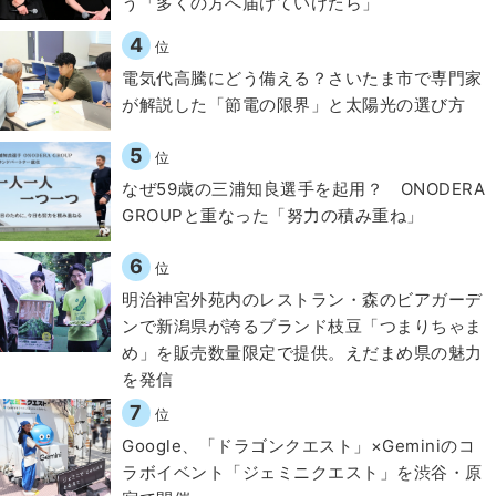
う「多くの方へ届けていけたら」
4
位
電気代高騰にどう備える？さいたま市で専門家
が解説した「節電の限界」と太陽光の選び方
5
位
なぜ59歳の三浦知良選手を起用？ ONODERA
GROUPと重なった「努力の積み重ね」
6
位
明治神宮外苑内のレストラン・森のビアガーデ
ンで新潟県が誇るブランド枝豆「つまりちゃま
め」を販売数量限定で提供。えだまめ県の魅力
を発信
7
位
Google、「ドラゴンクエスト」×Geminiのコ
ラボイベント「ジェミニクエスト」を渋谷・原