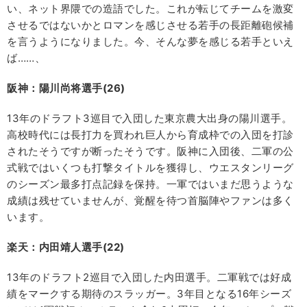
い、ネット界隈での造語でした。これが転じてチームを激変
させるではないかとロマンを感じさせる若手の長距離砲候補
を言うようになりました。今、そんな夢を感じる若手といえ
ば……、
阪神：陽川尚将選手(26)
13年のドラフト3巡目で入団した東京農大出身の陽川選手。
高校時代には長打力を買われ巨人から育成枠での入団を打診
されたそうですが断ったそうです。阪神に入団後、二軍の公
式戦ではいくつも打撃タイトルを獲得し、ウエスタンリーグ
のシーズン最多打点記録を保持。一軍ではいまだ思うような
成績は残せていませんが、覚醒を待つ首脳陣やファンは多く
います。
楽天：内田靖人選手(22)
13年のドラフト2巡目で入団した内田選手。二軍戦では好成
績をマークする期待のスラッガー。3年目となる16年シーズ