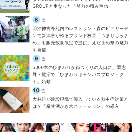
GROUPと重なった「努力の積み重ね」
8
位
明治神宮外苑内のレストラン・森のビアガーデ
ンで新潟県が誇るブランド枝豆「つまりちゃま
め」を販売数量限定で提供。えだまめ県の魅力
を発信
9
位
5000本のひまわりが街づくりの入口に。習志
野・鷺沼で「ひまわりキャンパスプロジェク
ト」始動
10
位
大林組が建設現場で導入している熱中症対策と
は？「糀甘酒かき氷ステーション」の導入