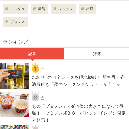
エンタメ
芸能
ツンデレ
星座
プロレス
ランキング
記事
雑誌
1
位
2027年のF1全レースを現地観戦！ 航空券・宿
泊費付き「夢のシーズンチケット」が当たる
2
位
あの「ブタメン」が約4倍の大きさになって登
場！「ブタメン超BIG」がセブン‐イレブン限定
で発売！