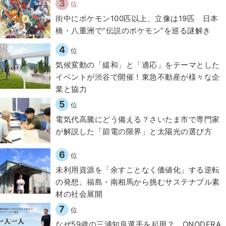
3
位
街中にポケモン100匹以上、立像は19匹 日本
橋・八重洲で“伝説のポケモン”を巡る謎解き
4
位
気候変動の「緩和」と「適応」をテーマとした
イベントが渋谷で開催！東急不動産が様々な企
業と協力
5
位
電気代高騰にどう備える？さいたま市で専門家
が解説した「節電の限界」と太陽光の選び方
6
位
​​未利用資源を「余すことなく価値化」する逆転
の発想。福島・南相馬から挑むサステナブル素
材の社会展開​
7
位
なぜ59歳の三浦知良選手を起用？ ONODERA