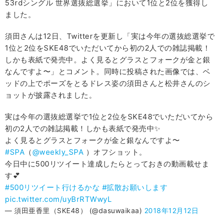
53rdシングル 世界選抜総選挙」において1位と2位を獲得し
ました。
須田さんは12日、Twitterを更新し「実は今年の選抜総選挙で
1位と2位をSKE48でいただいてから初の2人での雑誌掲載！
しかも表紙で発売中。よく見るとグラスとフォークが金と銀
なんですよ〜」とコメント。同時に投稿された画像では、ベ
ッドの上でポーズをとるドレス姿の須田さんと松井さんのシ
ョットが披露されました。
実は今年の選抜総選挙で1位と2位をSKE48でいただいてから
初の2人での雑誌掲載！しかも表紙で発売中✨
よく見るとグラスとフォークが金と銀なんですよ〜
#SPA
（
@weekly_SPA
）オフショット。
今日中に500リツイート達成したらとっておきの動画載せま
す💕
#500リツイート行けるかな
#拡散お願いします
pic.twitter.com/uyBrRTWwyL
— 須田亜香里（SKE48） (@dasuwaikaa)
2018年12月12日