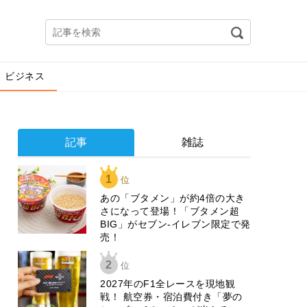
ビジネス
記事
雑誌
1
位
あの「ブタメン」が約4倍の大き
さになって登場！「ブタメン超
BIG」がセブン‐イレブン限定で発
売！
2
位
2027年のF1全レースを現地観
戦！ 航空券・宿泊費付き「夢の