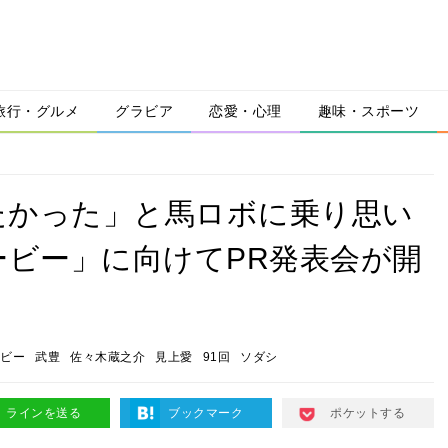
旅行・グルメ
グラビア
恋愛・心理
趣味・スポーツ
たかった」と馬ロボに乗り思い
ービー」に向けてPR発表会が開
ビー
武豊
佐々木蔵之介
見上愛
91回
ソダシ
ラインを送る
ブックマーク
ポケットする