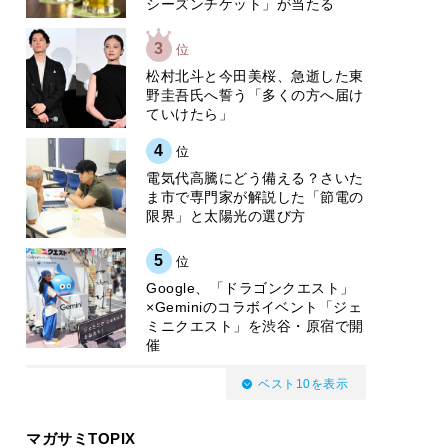
シーズンチケット」が当たる
3
位
松村北斗と今田美桜、急逝した東
野圭吾氏へ誓う「多くの方へ届け
ていけたら」
4
位
電気代高騰にどう備える？さいた
ま市で専門家が解説した「節電の
限界」と太陽光の選び方
5
位
Google、「ドラゴンクエスト」
×Geminiのコラボイベント「ジェ
ミニクエスト」を渋谷・原宿で開
催
ベスト10を表示
マガサミTOPIX