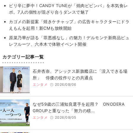
ピリ辛に夢中！CANDY TUNEが「焼肉ビビンバ」を本気食レ
ポ。7人の個性が混ざり合うダンスで魅了
カゴメの新提案「焼きケチャップ」の広告キャラクターにドラ
えもんを起用！新CMも放映開始
原菜乃華が語る「罪悪感なし」の魅力！デルモンテ新商品ピュ
レフルーツ、六本木で体験イベント開催
カテゴリー記事一覧
石井杏奈、アシックス新旗艦店に「没入できる場
所」 俳優の役作りとの共通点
エンタメ
2026/08/06
なぜ59歳の三浦知良選手を起用？ ONODERA
GROUPと重なった「努力の積…
エンタメ
2026/08/05