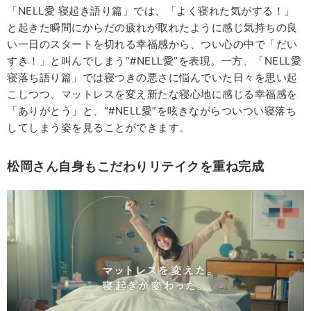
「NELL愛 寝起き語り篇」では、「よく寝れた気がする！」
と起きた瞬間にからだの疲れが取れたように感じ気持ちの良
い一日のスタートを切れる幸福感から、つい心の中で「だい
すき！」と叫んでしまう“#NELL愛”を表現。一方、「NELL愛
寝落ち語り篇」では寝つきの悪さに悩んでいた日々を思い起
こしつつ、マットレスを変え新たな寝心地に感じる幸福感を
「ありがとう」と、“#NELL愛”を呟きながらついつい寝落ち
してしまう姿を見ることができます。
松岡さん自身もこだわりリテイクを重ね完成