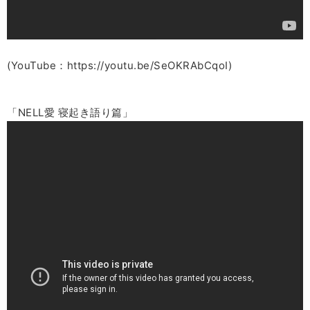
(YouTube：https://youtu.be/SeOKRAbCqoI)
「NELL愛 寝起き語り篇」