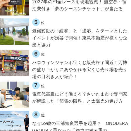
2027年のF1全レースを現地観戦！ 航空券・宿
泊費付き「夢のシーズンチケット」が当たる
5
位
気候変動の「緩和」と「適応」をテーマとした
イベントが渋谷で開催！東急不動産が様々な企
業と協力
6
位
ハロウィンジャンボ宝くじ販売終了間近！万博
の盛り上がりにあやかれる宝くじ売り場を売り
場の目利き人が紹介！
7
位
電気代高騰にどう備える？さいたま市で専門家
が解説した「節電の限界」と太陽光の選び方
8
位
なぜ59歳の三浦知良選手を起用？ ONODERA
GROUPと重なった「努力の積み重ね」