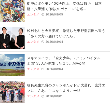
街中にポケモン100匹以上、立像は19匹 日本
橋・八重洲で“伝説のポケモン”を巡…
エンタメ
2026/08/05
松村北斗と今田美桜、急逝した東野圭吾氏へ誓う
「多くの方へ届けていけたら」
エンタメ
2026/08/04
スキマスイッチ『全力少年』×アミノバイタル
全国155人が参加したコラボMV公開
エンタメ
2026/08/04
校長先生気質のジャンボたかおが大暴れ 宮澤エ
マに「さあ、キスをしよう。一旦」
エンタメ
2026/08/01