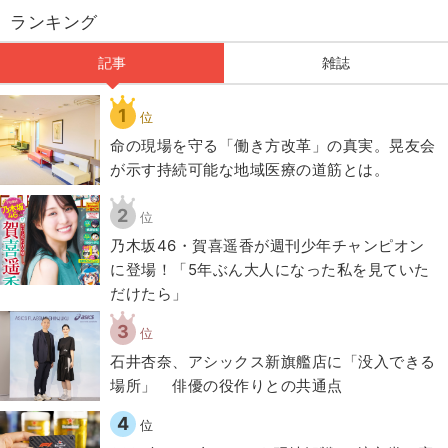
ランキング
記事
雑誌
1
位
​命の現場を守る「働き方改革」の真実。晃友会
が示す持続可能な地域医療の道筋とは。
2
位
乃木坂46・賀喜遥香が週刊少年チャンピオン
に登場！「5年ぶん大人になった私を見ていた
だけたら」
3
位
石井杏奈、アシックス新旗艦店に「没入できる
場所」 俳優の役作りとの共通点
4
位