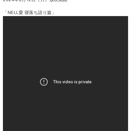
「NELL愛 寝落ち語り篇」