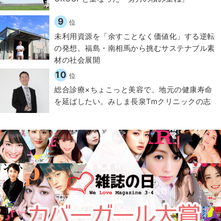
9
位
​​未利用資源を「余すことなく価値化」する逆転
の発想。福島・南相馬から挑むサステナブル素
材の社会展開​
10
位
総合診療×ちょこっと美容で、地元の健康寿命
を延ばしたい。みしま長泉Tmクリニックの志