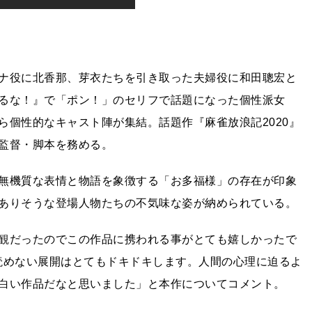
ナ役に北香那、芽衣たちを引き取った夫婦役に和田聰宏と
るな！』で「ポン！」のセリフで話題になった個性派女
ら個性的なキャスト陣が集結。話題作『麻雀放浪記2020』
監督・脚本を務める。
無機質な表情と物語を象徴する「お多福様」の存在が印象
ありそうな登場人物たちの不気味な姿が納められている。
観だったのでこの作品に携われる事がとても嬉しかったで
読めない展開はとてもドキドキします。人間の心理に迫るよ
白い作品だなと思いました」と本作についてコメント。