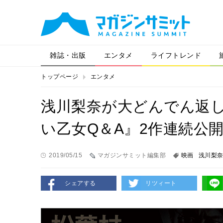
雑誌・出版
エンタメ
ライフトレンド
トップページ
エンタメ
浅川梨奈が大どんでん返
い乙女Q＆A』2作連続公
2019/05/15
マガジンサミット編集部
映画
浅川梨
シェアする
リツィート