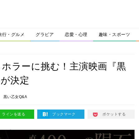
旅行・グルメ
グラビア
恋愛・心理
趣味・スポーツ
しホラーに挑む！主演映画『黒
開が決定
奈
黒い乙女Q&A
ラインを送る
ブックマーク
ポケットする