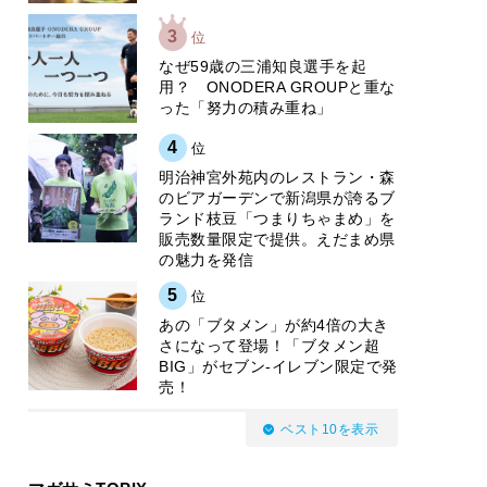
3
位
なぜ59歳の三浦知良選手を起
用？ ONODERA GROUPと重な
った「努力の積み重ね」
4
位
明治神宮外苑内のレストラン・森
のビアガーデンで新潟県が誇るブ
ランド枝豆「つまりちゃまめ」を
販売数量限定で提供。えだまめ県
の魅力を発信
5
位
あの「ブタメン」が約4倍の大き
さになって登場！「ブタメン超
BIG」がセブン‐イレブン限定で発
売！
ベスト10を表示