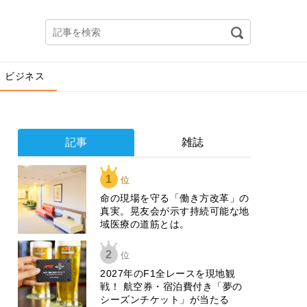
ビジネス
記事
雑誌
1
位
​命の現場を守る「働き方改革」の
真実。晃友会が示す持続可能な地
域医療の道筋とは。
2
位
2027年のF1全レースを現地観
戦！ 航空券・宿泊費付き「夢の
シーズンチケット」が当たる