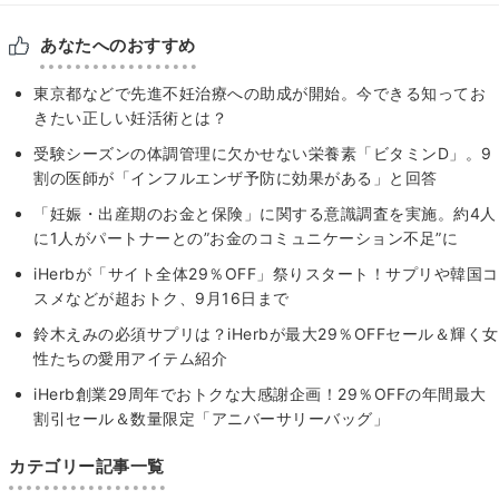
あなたへのおすすめ
東京都などで先進不妊治療への助成が開始。今できる知ってお
きたい正しい妊活術とは？
受験シーズンの体調管理に欠かせない栄養素「ビタミンD」。9
割の医師が「インフルエンザ予防に効果がある」と回答
「妊娠・出産期のお⾦と保険」に関する意識調査を実施。約4⼈
に1⼈がパートナーとの”お⾦のコミュニケーション不⾜”に
iHerbが「サイト全体29％OFF」祭りスタート！サプリや韓国コ
スメなどが超おトク、9月16日まで
鈴木えみの必須サプリは？iHerbが最大29％OFFセール＆輝く⼥
性たちの愛用アイテム紹介
iHerb創業29周年でおトクな大感謝企画！29％OFFの年間最大
割引セール＆数量限定「アニバーサリーバッグ」
カテゴリー記事一覧