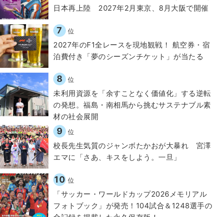
日本再上陸 2027年2月東京、8月大阪で開催
7
位
2027年のF1全レースを現地観戦！ 航空券・宿
泊費付き「夢のシーズンチケット」が当たる
8
位
​​未利用資源を「余すことなく価値化」する逆転
の発想。福島・南相馬から挑むサステナブル素
材の社会展開​
9
位
校長先生気質のジャンボたかおが大暴れ 宮澤
エマに「さあ、キスをしよう。一旦」
10
位
「サッカー・ワールドカップ2026メモリアル
フォトブック」が発売！104試合＆1248選手の