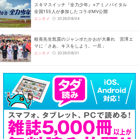
スキマスイッチ『全力少年』×アミノバイタル
全国155人が参加したコラボMV公開
エンタメ
2026/08/04
校長先生気質のジャンボたかおが大暴れ 宮澤エ
マに「さあ、キスをしよう。一旦」
エンタメ
2026/08/01