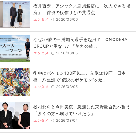
石井杏奈、アシックス新旗艦店に「没入できる場
所」 俳優の役作りとの共通点
エンタメ
2026/08/06
なぜ59歳の三浦知良選手を起用？ ONODERA
GROUPと重なった「努力の積…
エンタメ
2026/08/05
街中にポケモン100匹以上、立像は19匹 日本
橋・八重洲で“伝説のポケモン”を巡…
エンタメ
2026/08/05
松村北斗と今田美桜、急逝した東野圭吾氏へ誓う
「多くの方へ届けていけたら」
エンタメ
2026/08/04