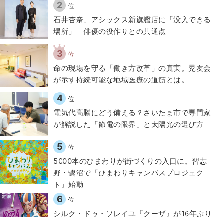
2
位
石井杏奈、アシックス新旗艦店に「没入できる
場所」 俳優の役作りとの共通点
3
位
​命の現場を守る「働き方改革」の真実。晃友会
が示す持続可能な地域医療の道筋とは。
4
位
電気代高騰にどう備える？さいたま市で専門家
が解説した「節電の限界」と太陽光の選び方
5
位
5000本のひまわりが街づくりの入口に。習志
野・鷺沼で「ひまわりキャンパスプロジェク
ト」始動
6
位
シルク・ドゥ・ソレイユ『クーザ』が16年ぶり