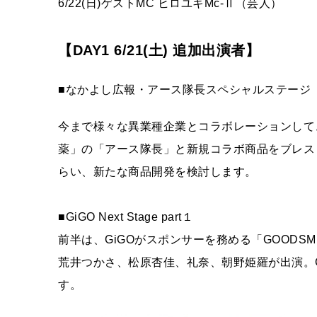
6/22(日)ゲストMC ヒロユキMc-Ⅱ（芸人）
【DAY1 6/21(土) 追加出演者】
■なかよし広報・アース隊⾧スペシャルステージ
今まで様々な異業種企業とコラボレーションしてき
薬」の「アース隊⾧」と新規コラボ商品をブレス
らい、新たな商品開発を検討します。
■GiGO Next Stage part１
前半は、GiGOがスポンサーを務める「GOODSMI
荒井つかさ、松原杏佳、礼奈、朝野姫羅が出演。
す。