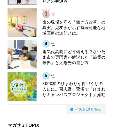
りとの共通点
3
位
​命の現場を守る「働き方改革」の
真実。晃友会が示す持続可能な地
域医療の道筋とは。
4
位
電気代高騰にどう備える？さいた
ま市で専門家が解説した「節電の
限界」と太陽光の選び方
5
位
5000本のひまわりが街づくりの
入口に。習志野・鷺沼で「ひまわ
りキャンパスプロジェクト」始動
ベスト10を表示
マガサミTOPIX