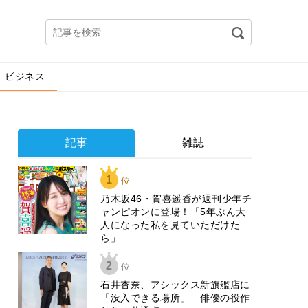
ビジネス
記事
雑誌
1
位
乃木坂46・賀喜遥香が週刊少年チ
ャンピオンに登場！「5年ぶん大
人になった私を見ていただけた
ら」
2
位
石井杏奈、アシックス新旗艦店に
「没入できる場所」 俳優の役作