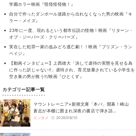
学園ホラー映画『怪怪怪怪物！』
自分で作ったダンボール迷路から出れなくなった男の映画『キ
ラー・メイズ』
23年に一度、現れるという都市伝説の怪物！映画『リターン・
オブ・ジーパーズ・クリーパーズ』
実在した犯罪一家の血みどろ逃亡劇！！映画『プリズン・ラン
ペイジ』
【動画インタビュー】上西雄大「決して虐待の実態を見せる為
に作った訳じゃない‼」虐待され、育児放棄されている小学生を
空き巣の男が救う‼/映画『ひとくず』
カテゴリー記事一覧
マウントレーニア×新潮文庫「本パ」開幕！崎山
蒼志が本棚に囲まれ深夜の書店で弾き語…
エンタメ
2026/08/10