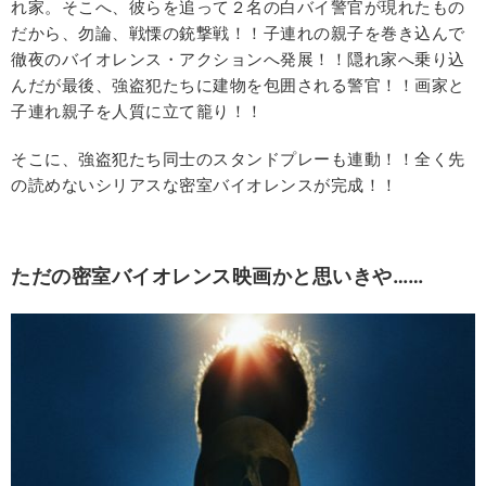
れ家。そこへ、彼らを追って２名の白バイ警官が現れたもの
だから、勿論、戦慄の銃撃戦！！子連れの親子を巻き込んで
徹夜のバイオレンス・アクションへ発展！！隠れ家へ乗り込
んだが最後、強盗犯たちに建物を包囲される警官！！画家と
子連れ親子を人質に立て籠り！！
そこに、強盗犯たち同士のスタンドプレーも連動！！全く先
の読めないシリアスな密室バイオレンスが完成！！
ただの密室バイオレンス映画かと思いきや……