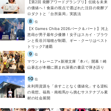
【第2回 発酵アワードグランプリ】伝統を未来
の価値へ！食薬の視点で選ばれた注目の発酵プ
ロダクトと「台所薬局」実践法
8
位
【X Games Chiba 2026パーク＆バート】河上
恵蒔が男子最年少優勝！女子はスカイ・ブラウ
ンと長谷川瑞穂が制覇、ギー・クーリはベスト
トリック7連覇
9
位
マウントレーニア×新潮文庫「本パ」開幕！崎
山蒼志が本棚に囲まれ深夜の書店で弾き語り
10
位
​​未利用資源を「余すことなく価値化」する逆転
の発想。福島・南相馬から挑むサステナブル素
材の社会展開​