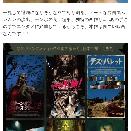
一見して退屈になりそうな立て籠り劇を、アートな雰囲気ム
ンムンの演出、テンポの良い編集、独特の画作り……あの手こ
の手でエンタメに昇華しているからこそ、本作は面白い映画
なんです！！