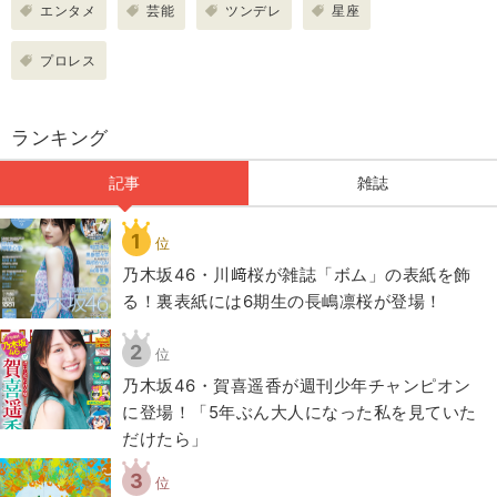
エンタメ
芸能
ツンデレ
星座
プロレス
ランキング
記事
雑誌
1
位
乃木坂46・川﨑桜が雑誌「ボム」の表紙を飾
る！裏表紙には6期生の長嶋凛桜が登場！
2
位
乃木坂46・賀喜遥香が週刊少年チャンピオン
に登場！「5年ぶん大人になった私を見ていた
だけたら」
3
位