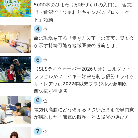
5000本のひまわりが街づくりの入口に。習志
野・鷺沼で「ひまわりキャンパスプロジェク
ト」始動
4
位
​命の現場を守る「働き方改革」の真実。晃友会
が示す持続可能な地域医療の道筋とは。
5
位
【SLSテイクオーバー2026リオ】コルダノ・
ラッセルがフェイキー対決を制し優勝！ライッ
サ・レアウは2022年以来ブラジル大会無敗、
西矢椛が準優勝
6
位
電気代高騰にどう備える？さいたま市で専門家
が解説した「節電の限界」と太陽光の選び方
7
位