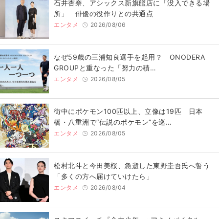
石井杏奈、アシックス新旗艦店に「没入できる場
所」 俳優の役作りとの共通点
エンタメ
2026/08/06
なぜ59歳の三浦知良選手を起用？ ONODERA
GROUPと重なった「努力の積…
エンタメ
2026/08/05
街中にポケモン100匹以上、立像は19匹 日本
橋・八重洲で“伝説のポケモン”を巡…
エンタメ
2026/08/05
松村北斗と今田美桜、急逝した東野圭吾氏へ誓う
「多くの方へ届けていけたら」
エンタメ
2026/08/04