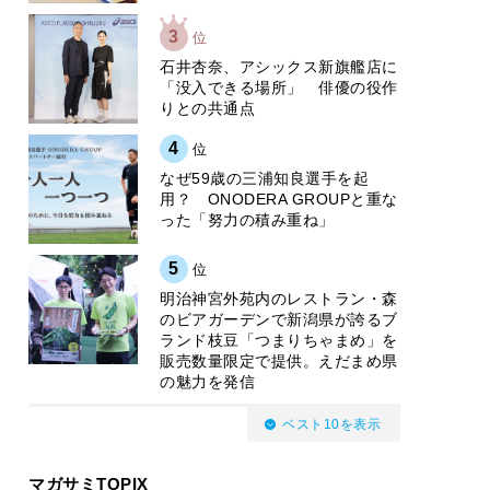
3
位
石井杏奈、アシックス新旗艦店に
「没入できる場所」 俳優の役作
りとの共通点
4
位
なぜ59歳の三浦知良選手を起
用？ ONODERA GROUPと重な
った「努力の積み重ね」
5
位
明治神宮外苑内のレストラン・森
のビアガーデンで新潟県が誇るブ
ランド枝豆「つまりちゃまめ」を
販売数量限定で提供。えだまめ県
の魅力を発信
ベスト10を表示
マガサミTOPIX