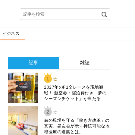
ビジネス
記事
雑誌
1
位
2027年のF1全レースを現地観
戦！ 航空券・宿泊費付き「夢の
シーズンチケット」が当たる
2
位
​命の現場を守る「働き方改革」の
真実。晃友会が示す持続可能な地
域医療の道筋とは。