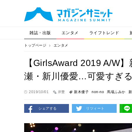
雑誌・出版
エンタメ
ライフトレンド
トップページ
エンタメ
【GirlsAward 2019
瀬・新川優愛…可愛すぎるn
2019/10/01
岸豊
新木優子
non-no
馬場ふみか
新
シェアする
リツィート