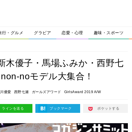
旅行・グルメ
グラビア
恋愛・心理
趣味・スポーツ
 A/W】新木優子・馬場ふみか・西野七
on-noモデル大集合！
川優愛
西野七瀬
ガールズアワード
GirlsAward 2019 A/W
ラインを送る
ブックマーク
ポケットする