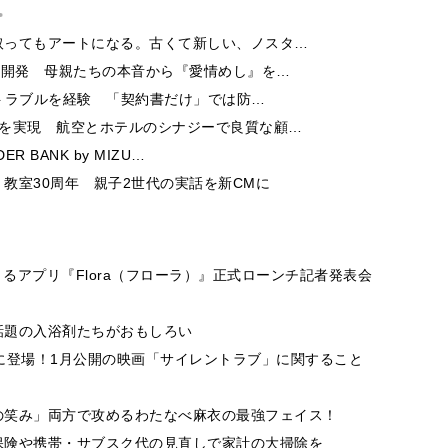
取ってもアートになる。古くて新しい、ノスタ…
ー開発 母親たちの本音から『愛情めし』を…
酬トラブルを経験 「契約書だけ」では防…
チを実現 航空とホテルのシナジーで良質な顧…
 BANK by MIZU…
教室30周年 親子2世代の実話を新CMに
きるアプリ『Flora（フローラ）』正式ローンチ記者発表会
話題の入浴剤たちがおもしろい
紙に登場！1月公開の映画「サイレントラブ」に関すること
の笑み」両方で攻めるわたなべ麻衣の最強フェイス！
保険や携帯・サブスク代の見直しで家計の大掃除を