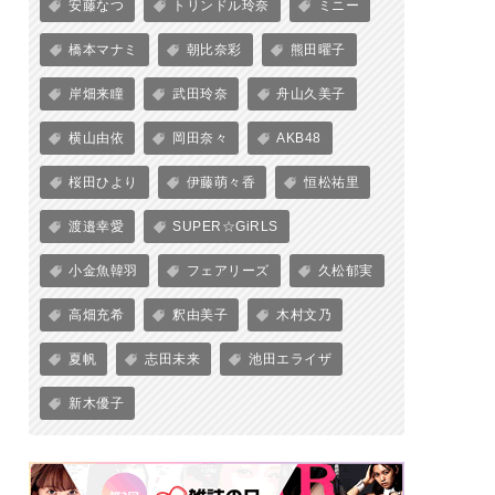
安藤なつ
トリンドル玲奈
ミニー
橋本マナミ
朝比奈彩
熊田曜子
岸畑来瞳
武田玲奈
舟山久美子
横山由依
岡田奈々
AKB48
桜田ひより
伊藤萌々香
恒松祐里
渡邉幸愛
SUPER☆GiRLS
小金魚韓羽
フェアリーズ
久松郁実
高畑充希
釈由美子
木村文乃
夏帆
志田未来
池田エライザ
新木優子