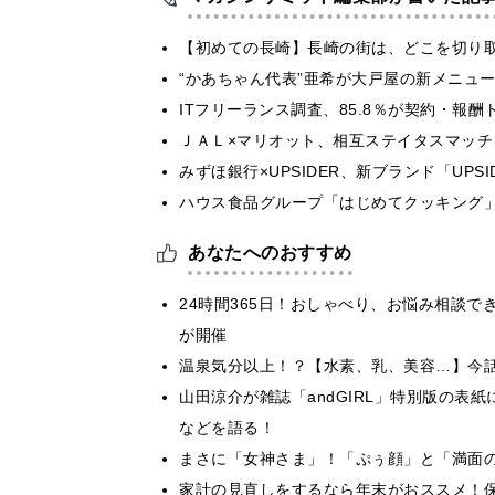
【初めての長崎】長崎の街は、どこを切り
“かあちゃん代表”亜希が大戸屋の新メニュ
ITフリーランス調査、85.8％が契約・報
ＪＡＬ×マリオット、相互ステイタスマッ
みずほ銀行×UPSIDER、新ブランド「UPSIDER
ハウス食品グループ「はじめてクッキング」
あなたへのおすすめ
24時間365日！おしゃべり、お悩み相談で
が開催
温泉気分以上！？【水素、乳、美容…】今
山田涼介が雑誌「andGIRL」特別版の表
などを語る！
まさに「女神さま」！「ぷぅ顔」と「満面
家計の見直しをするなら年末がおススメ！