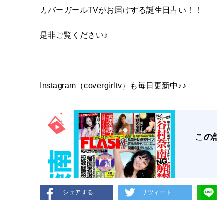
カバーガールTVがお届けする誕生日占い！！
是非ご覧ください♪
Instagram（covergirltv）も毎日更新中♪♪
この
シェアする
リツィート