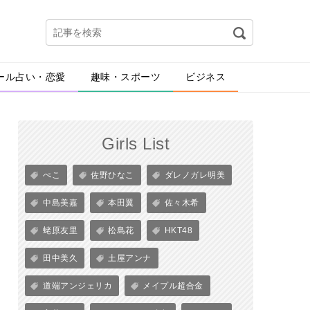
ール占い・恋愛
趣味・スポーツ
ビジネス
Girls List
ぺこ
佐野ひなこ
ダレノガレ明美
中島美嘉
本田翼
佐々木希
蛯原友里
松島花
HKT48
田中美久
土屋アンナ
道端アンジェリカ
メイプル超合金