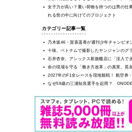
女子力が高い？重い荷物を持つのは男の仕
れる世の中に向けてのプロジェクト
カテゴリー記事一覧
乃木坂46・賀喜遥香が週刊少年チャンピオ
十味、ベトナムで撮影したヤンジャンのグ
石井杏奈、アシックス新旗艦店に「没入で
​命の現場を守る「働き方改革」の真実。晃
2027年のF1全レースを現地観戦！ 航空
なぜ59歳の三浦知良選手を起用？ ONODE