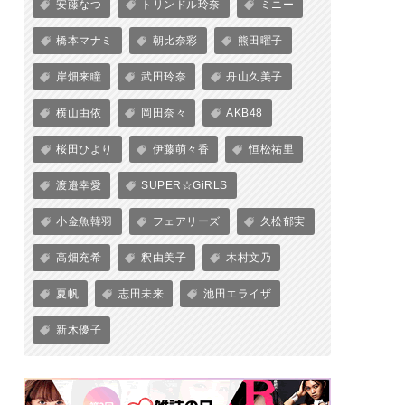
安藤なつ
トリンドル玲奈
ミニー
橋本マナミ
朝比奈彩
熊田曜子
岸畑来瞳
武田玲奈
舟山久美子
横山由依
岡田奈々
AKB48
桜田ひより
伊藤萌々香
恒松祐里
渡邉幸愛
SUPER☆GiRLS
小金魚韓羽
フェアリーズ
久松郁実
高畑充希
釈由美子
木村文乃
夏帆
志田未来
池田エライザ
新木優子