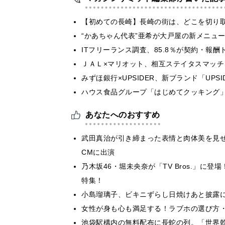
【初めての長崎】長崎の街は、どこを切り
“かあちゃん代表”亜希が大戸屋の新メニュ
ITフリーランス調査、85.8％が契約・報
ＪＡＬ×マリオット、相互ステイタスマッ
みずほ銀行×UPSIDER、新ブランド「UPSIDER
ハウス食品グループ「はじめてクッキング」
あなたへのおすすめ
武田真治が引き締まった表情と肉体美を見
CMに出演
乃木坂46・堀未央奈が「TV Bros.」
特集！
小島瑠璃子、ビキニずらし日焼けあと披露
女性が身も心も満足する！ラブホの選び方
池袋駅構内の無料配布に長蛇の列。「世界乾