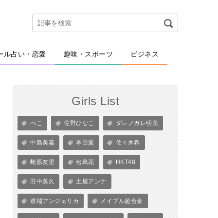
ール占い・恋愛
趣味・スポーツ
ビジネス
Girls List
ぺこ
佐野ひなこ
ダレノガレ明美
中島美嘉
本田翼
佐々木希
蛯原友里
松島花
HKT48
田中美久
土屋アンナ
道端アンジェリカ
メイプル超合金