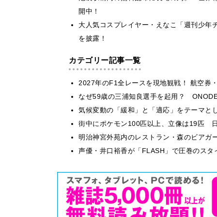
開中！
大人気コスプレイヤー・えなこ「週刊少年チ
を披露！
カテゴリー記事一覧
2027年のF1全レースを現地観戦！ 航空
なぜ59歳の三浦知良選手を起用？ ONODE
気候変動の「緩和」と「適応」をテーマと
街中にポケモン100匹以上、立像は19匹 
明治神宮外苑内のレストラン・森のビアガ
声優・井口裕香が「FLASH」で圧巻のスタ