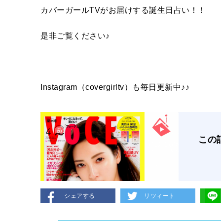
カバーガールTVがお届けする誕生日占い！！
是非ご覧ください♪
Instagram（covergirltv）も毎日更新中♪♪
この
シェアする
リツィート