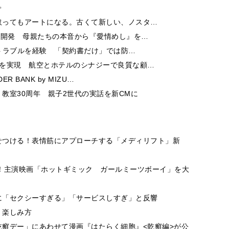
取ってもアートになる。古くて新しい、ノスタ…
ー開発 母親たちの本音から『愛情めし』を…
酬トラブルを経験 「契約書だけ」では防…
チを実現 航空とホテルのシナジーで良質な顧…
 BANK by MIZU…
教室30周年 親子2世代の実話を新CMに
せつける！表情筋にアプローチする「メディリフト」新
に登場！主演映画「ホットギミック ガールミーツボーイ」を大
に「セクシーすぎる」「サービスしすぎ」と反響
・楽しみ方
癬デー」にあわせて漫画『はたらく細胞』<乾癬編>が公