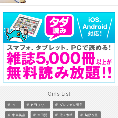
Girls List
ぺこ
佐野ひなこ
ダレノガレ明美
中島美嘉
本田翼
佐々木希
蛯原友里