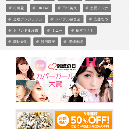
松島花
HKT48
田中美久
土屋アンナ
道端アンジェリカ
メイプル超合金
安藤なつ
トリンドル玲奈
ミニー
橋本マナミ
朝比奈彩
熊田曜子
岸畑来瞳