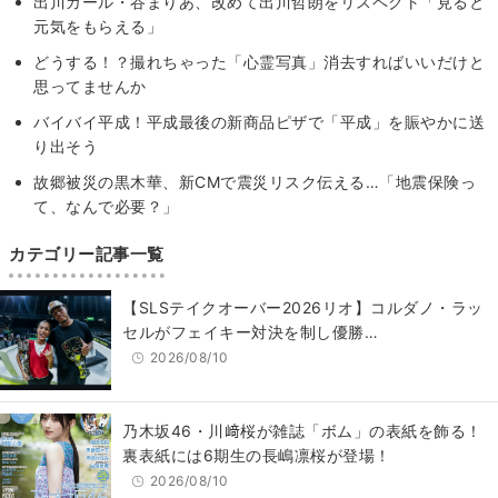
出川ガール・谷まりあ、改めて出川哲朗をリスペクト「見ると
元気をもらえる」
どうする！？撮れちゃった「心霊写真」消去すればいいだけと
思ってませんか
バイバイ平成！平成最後の新商品ピザで「平成」を賑やかに送
り出そう
故郷被災の黒木華、新CMで震災リスク伝える…「地震保険っ
て、なんで必要？」
カテゴリー記事一覧
【SLSテイクオーバー2026リオ】コルダノ・ラッ
セルがフェイキー対決を制し優勝…
2026/08/10
乃木坂46・川﨑桜が雑誌「ボム」の表紙を飾る！
裏表紙には6期生の長嶋凛桜が登場！
2026/08/10