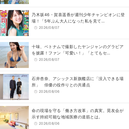
乃木坂46・賀喜遥香が週刊少年チャンピオンに登
場！「5年ぶん大人になった私を見て…
2026/08/07
十味、ベトナムで撮影したヤンジャンのグラビア
を披露！ファン「可愛い！」「とてもセ…
2026/08/07
石井杏奈、アシックス新旗艦店に「没入できる場
所」 俳優の役作りとの共通点
2026/08/06
​命の現場を守る「働き方改革」の真実。晃友会が
示す持続可能な地域医療の道筋とは。
2026/08/06