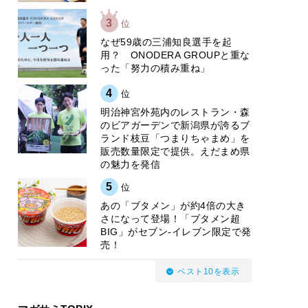
3
位
なぜ59歳の三浦知良選手を起
用？ ONODERA GROUPと重な
った「努力の積み重ね」
4
位
明治神宮外苑内のレストラン・森
のビアガーデンで新潟県が誇るブ
ランド枝豆「つまりちゃまめ」を
販売数量限定で提供。えだまめ県
の魅力を発信
5
位
あの「ブタメン」が約4倍の大き
さになって登場！「ブタメン超
BIG」がセブン‐イレブン限定で発
売！
ベスト10を表示