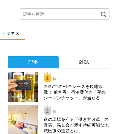
ビジネス
記事
雑誌
1
位
2027年のF1全レースを現地観
戦！ 航空券・宿泊費付き「夢の
シーズンチケット」が当たる
2
位
​命の現場を守る「働き方改革」の
真実。晃友会が示す持続可能な地
域医療の道筋とは。