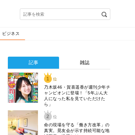
ビジネス
記事
雑誌
1
位
乃木坂46・賀喜遥香が週刊少年チ
ャンピオンに登場！「5年ぶん大
人になった私を見ていただけた
ら」
2
位
​命の現場を守る「働き方改革」の
真実。晃友会が示す持続可能な地