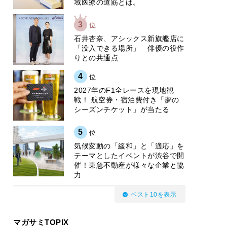
域医療の道筋とは。
3
位
石井杏奈、アシックス新旗艦店に
「没入できる場所」 俳優の役作
りとの共通点
4
位
2027年のF1全レースを現地観
戦！ 航空券・宿泊費付き「夢の
シーズンチケット」が当たる
5
位
気候変動の「緩和」と「適応」を
テーマとしたイベントが渋谷で開
催！東急不動産が様々な企業と協
力
ベスト10を表示
マガサミTOPIX