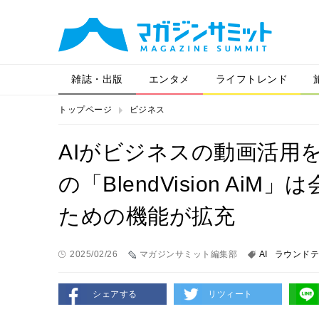
雑誌・出版
エンタメ
ライフトレンド
トップページ
ビジネス
AIがビジネスの動画活用
の「BlendVision A
ための機能が拡充
2025/02/26
マガジンサミット編集部
AI
ラウンドテ
シェアする
リツィート