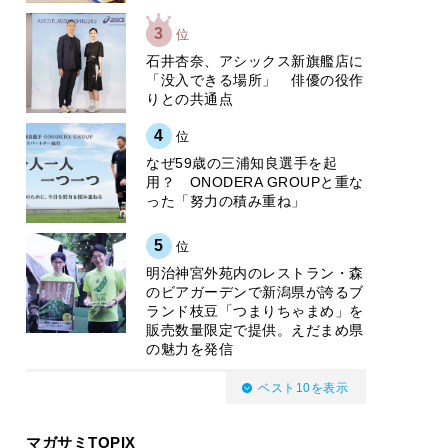
3
位
石井杏奈、アシックス新旗艦店に
「没入できる場所」 俳優の役作
りとの共通点
4
位
なぜ59歳の三浦知良選手を起
用？ ONODERA GROUPと重な
った「努力の積み重ね」
5
位
明治神宮外苑内のレストラン・森
のビアガーデンで新潟県が誇るブ
ランド枝豆「つまりちゃまめ」を
販売数量限定で提供。えだまめ県
の魅力を発信
ベスト10を表示
マガサミTOPIX