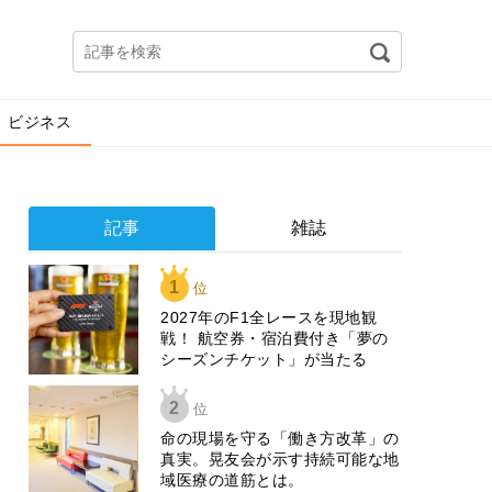
ビジネス
記事
雑誌
1
位
2027年のF1全レースを現地観
戦！ 航空券・宿泊費付き「夢の
シーズンチケット」が当たる
2
位
​命の現場を守る「働き方改革」の
真実。晃友会が示す持続可能な地
域医療の道筋とは。