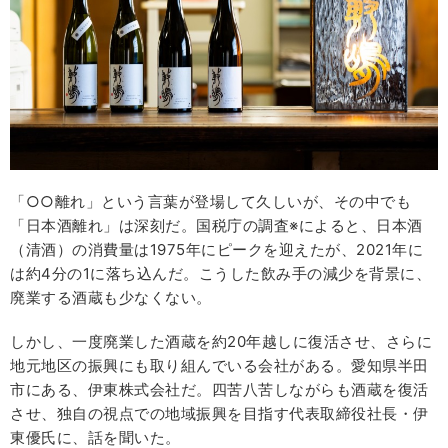
「○○離れ」という言葉が登場して久しいが、その中でも
「日本酒離れ」は深刻だ。国税庁の調査※によると、日本酒
（清酒）の消費量は1975年にピークを迎えたが、2021年に
は約4分の1に落ち込んだ。こうした飲み手の減少を背景に、
廃業する酒蔵も少なくない。
しかし、一度廃業した酒蔵を約20年越しに復活させ、さらに
地元地区の振興にも取り組んでいる会社がある。愛知県半田
市にある、伊東株式会社だ。四苦八苦しながらも酒蔵を復活
させ、独自の視点での地域振興を目指す代表取締役社長・伊
東優氏に、話を聞いた。