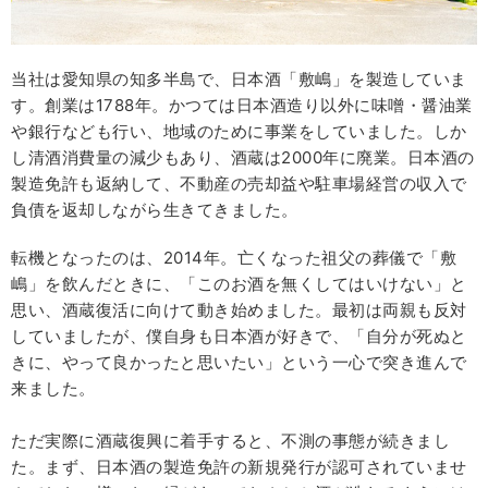
当社は愛知県の知多半島で、日本酒「敷嶋」を製造していま
す。創業は1788年。かつては日本酒造り以外に味噌・醤油業
や銀行なども行い、地域のために事業をしていました。しか
し清酒消費量の減少もあり、酒蔵は2000年に廃業。日本酒の
製造免許も返納して、不動産の売却益や駐車場経営の収入で
負債を返却しながら生きてきました。
転機となったのは、2014年。亡くなった祖父の葬儀で「敷
嶋」を飲んだときに、「このお酒を無くしてはいけない」と
思い、酒蔵復活に向けて動き始めました。最初は両親も反対
していましたが、僕自身も日本酒が好きで、「自分が死ぬと
きに、やって良かったと思いたい」という一心で突き進んで
来ました。
ただ実際に酒蔵復興に着手すると、不測の事態が続きまし
た。まず、日本酒の製造免許の新規発行が認可されていませ