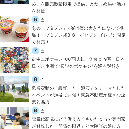
め」を販売数量限定で提供。えだまめ県の魅力
を発信
6
位
あの「ブタメン」が約4倍の大きさになって登
場！「ブタメン超BIG」がセブン‐イレブン限定
で発売！
7
位
街中にポケモン100匹以上、立像は19匹 日本
橋・八重洲で“伝説のポケモン”を巡る謎解き
8
位
気候変動の「緩和」と「適応」をテーマとした
イベントが渋谷で開催！東急不動産が様々な企
業と協力
9
位
電気代高騰にどう備える？さいたま市で専門家
が解説した「節電の限界」と太陽光の選び方