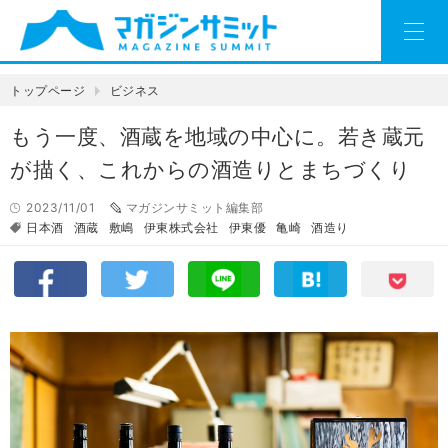
トップページ
ビジネス
もう一度、酒蔵を地域の中心に。若き蔵元
が描く、これからの酒造りとまちづくり
2023/11/01
マガジンサミット編集部
日本酒
酒蔵
敷嶋
伊東株式会社
伊東優
亀崎
酒造り