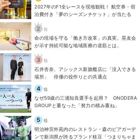
2027年のF1全レースを現地観戦！ 航空券・宿
泊費付き「夢のシーズンチケット」が当たる
2
位
​命の現場を守る「働き方改革」の真実。晃友会
が示す持続可能な地域医療の道筋とは。
3
位
石井杏奈、アシックス新旗艦店に「没入できる
場所」 俳優の役作りとの共通点
4
位
なぜ59歳の三浦知良選手を起用？ ONODERA
GROUPと重なった「努力の積み重ね」
5
位
明治神宮外苑内のレストラン・森のビアガーデ
ンで新潟県が誇るブランド枝豆「つまりちゃま