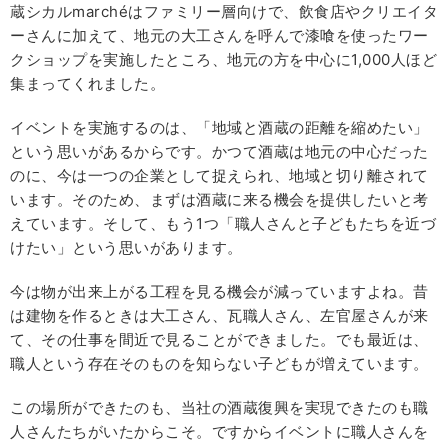
蔵シカルmarchéはファミリー層向けで、飲食店やクリエイタ
ーさんに加えて、地元の大工さんを呼んで漆喰を使ったワー
クショップを実施したところ、地元の方を中心に1,000人ほど
集まってくれました。
イベントを実施するのは、「地域と酒蔵の距離を縮めたい」
という思いがあるからです。かつて酒蔵は地元の中心だった
のに、今は一つの企業として捉えられ、地域と切り離されて
います。そのため、まずは酒蔵に来る機会を提供したいと考
えています。そして、もう1つ「職人さんと子どもたちを近づ
けたい」という思いがあります。
今は物が出来上がる工程を見る機会が減っていますよね。昔
は建物を作るときは大工さん、瓦職人さん、左官屋さんが来
て、その仕事を間近で見ることができました。でも最近は、
職人という存在そのものを知らない子どもが増えています。
この場所ができたのも、当社の酒蔵復興を実現できたのも職
人さんたちがいたからこそ。ですからイベントに職人さんを