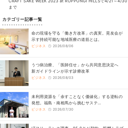
CRAFT SAKE WEEK 2023 at ROPPONGI HILLSで4/21～4/30
まで
カテゴリー記事一覧
​命の現場を守る「働き方改革」の真実。晃友会が
示す持続可能な地域医療の道筋とは。
ビジネス
2026/08/06
うつ病治療、「医師任せ」から共同意思決定へ
新ガイドラインが示す診療改革
ビジネス
2026/08/03
​​未利用資源を「余すことなく価値化」する逆転の
発想。福島・南相馬から挑むサステ…
ビジネス
2026/07/30