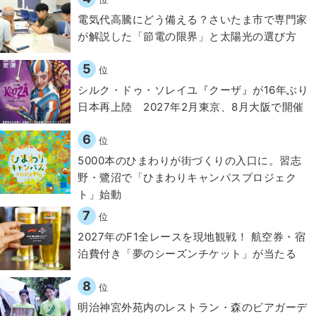
電気代高騰にどう備える？さいたま市で専門家
が解説した「節電の限界」と太陽光の選び方
5
位
シルク・ドゥ・ソレイユ『クーザ』が16年ぶり
日本再上陸 2027年2月東京、8月大阪で開催
6
位
5000本のひまわりが街づくりの入口に。習志
野・鷺沼で「ひまわりキャンパスプロジェク
ト」始動
7
位
2027年のF1全レースを現地観戦！ 航空券・宿
泊費付き「夢のシーズンチケット」が当たる
8
位
明治神宮外苑内のレストラン・森のビアガーデ