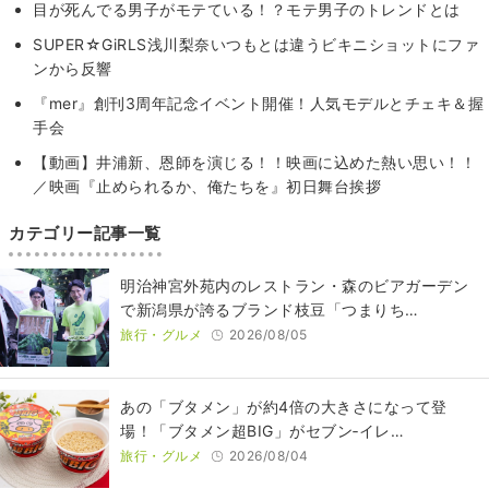
目が死んでる男子がモテている！？モテ男子のトレンドとは
SUPER☆GiRLS浅川梨奈いつもとは違うビキニショットにファ
ンから反響
『mer』創刊3周年記念イベント開催！人気モデルとチェキ＆握
手会
【動画】井浦新、恩師を演じる！！映画に込めた熱い思い！！
／映画『止められるか、俺たちを』初日舞台挨拶
カテゴリー記事一覧
明治神宮外苑内のレストラン・森のビアガーデン
で新潟県が誇るブランド枝豆「つまりち…
旅行・グルメ
2026/08/05
あの「ブタメン」が約4倍の大きさになって登
場！「ブタメン超BIG」がセブン‐イレ…
旅行・グルメ
2026/08/04