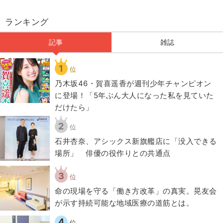
ランキング
記事
雑誌
1
位
乃木坂46・賀喜遥香が週刊少年チャンピオン
に登場！「5年ぶん大人になった私を見ていた
だけたら」
2
位
石井杏奈、アシックス新旗艦店に「没入できる
場所」 俳優の役作りとの共通点
3
位
​命の現場を守る「働き方改革」の真実。晃友会
が示す持続可能な地域医療の道筋とは。
4
位