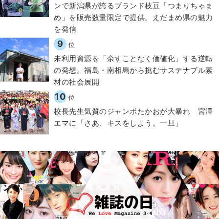
ンで新潟県が誇るブランド枝豆「つまりちゃま
め」を販売数量限定で提供。えだまめ県の魅力
を発信
9
位
​​未利用資源を「余すことなく価値化」する逆転
の発想。福島・南相馬から挑むサステナブル素
材の社会展開​
10
位
校長先生気質のジャンボたかおが大暴れ 宮澤
エマに「さあ、キスをしよう。一旦」