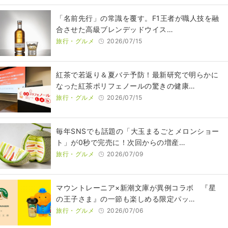
​​「名前先行」の常識を覆す。F1王者が職人技を融
合させた高級ブレンデッドウイス…
旅行・グルメ
2026/07/15
紅茶で若返り＆夏バテ予防！最新研究で明らかに
なった紅茶ポリフェノールの驚きの健康…
旅行・グルメ
2026/07/15
毎年SNSでも話題の「大玉まるごとメロンショー
ト」が0秒で完売に！次回からの増産…
旅行・グルメ
2026/07/09
マウントレーニア×新潮文庫が異例コラボ 『星
の王子さま』の一節も楽しめる限定パッ…
旅行・グルメ
2026/07/06