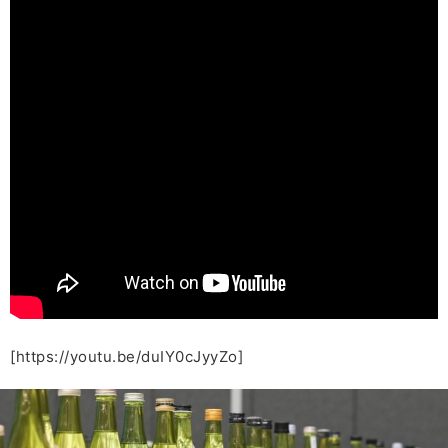
[https://youtu.be/duIY0cJyyZo]