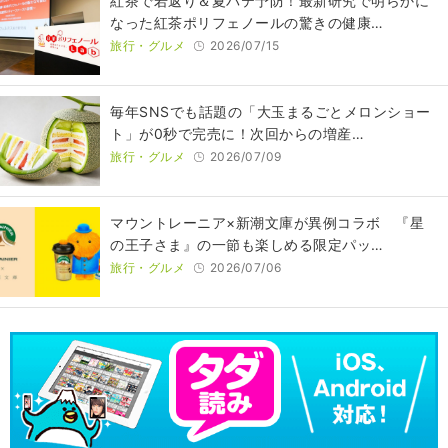
紅茶で若返り＆夏バテ予防！最新研究で明らかに
なった紅茶ポリフェノールの驚きの健康…
旅行・グルメ
2026/07/15
毎年SNSでも話題の「大玉まるごとメロンショー
ト」が0秒で完売に！次回からの増産…
旅行・グルメ
2026/07/09
マウントレーニア×新潮文庫が異例コラボ 『星
の王子さま』の一節も楽しめる限定パッ…
旅行・グルメ
2026/07/06