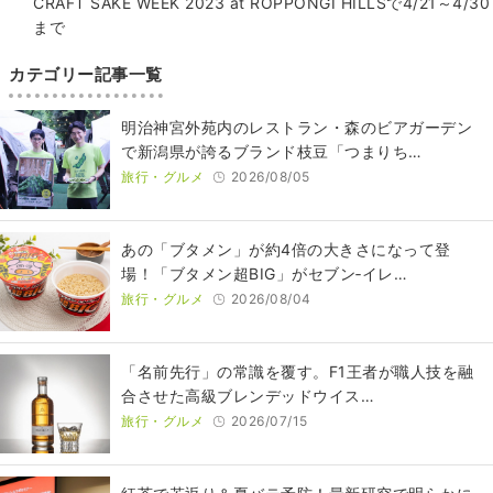
CRAFT SAKE WEEK 2023 at ROPPONGI HILLSで4/21～4/30
まで
カテゴリー記事一覧
明治神宮外苑内のレストラン・森のビアガーデン
で新潟県が誇るブランド枝豆「つまりち…
旅行・グルメ
2026/08/05
あの「ブタメン」が約4倍の大きさになって登
場！「ブタメン超BIG」がセブン‐イレ…
旅行・グルメ
2026/08/04
​​「名前先行」の常識を覆す。F1王者が職人技を融
合させた高級ブレンデッドウイス…
旅行・グルメ
2026/07/15