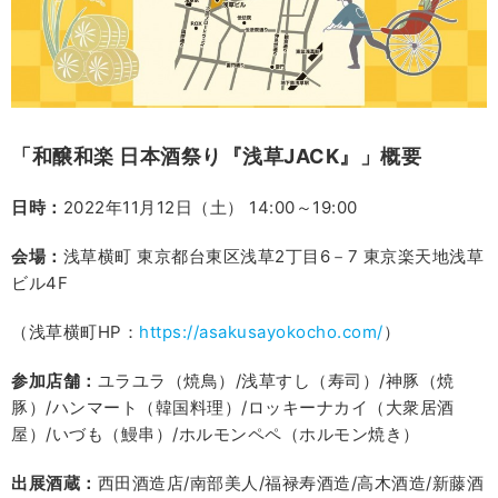
「和醸和楽
日本酒祭り『浅草JACK
』」概要
日時：
2022年11月12日（土） 14:00～19:00
会場：
浅草横町 東京都台東区浅草2丁目6－7 東京楽天地浅草
ビル4F
（浅草横町HP：
https://asakusayokocho.com/
）
参加店舗：
ユラユラ（焼鳥）/浅草すし（寿司）/神豚（焼
豚）/ハンマート（韓国料理）/ロッキーナカイ（大衆居酒
屋）/いづも（鰻串）/ホルモンペペ（ホルモン焼き）
出展酒蔵：
西田酒造店/南部美人/福禄寿酒造/高木酒造/新藤酒