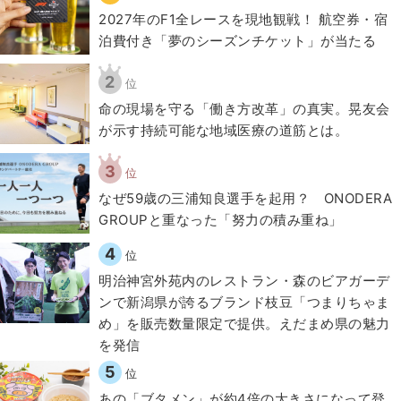
2027年のF1全レースを現地観戦！ 航空券・宿
泊費付き「夢のシーズンチケット」が当たる
2
位
​命の現場を守る「働き方改革」の真実。晃友会
が示す持続可能な地域医療の道筋とは。
3
位
なぜ59歳の三浦知良選手を起用？ ONODERA
GROUPと重なった「努力の積み重ね」
4
位
明治神宮外苑内のレストラン・森のビアガーデ
ンで新潟県が誇るブランド枝豆「つまりちゃま
め」を販売数量限定で提供。えだまめ県の魅力
を発信
5
位
あの「ブタメン」が約4倍の大きさになって登