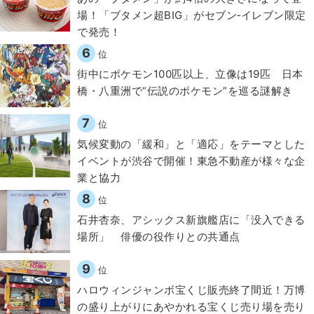
場！「ブタメン超BIG」がセブン‐イレブン限定
で発売！
6
位
街中にポケモン100匹以上、立像は19匹 日本
橋・八重洲で“伝説のポケモン”を巡る謎解き
7
位
気候変動の「緩和」と「適応」をテーマとした
イベントが渋谷で開催！東急不動産が様々な企
業と協力
8
位
石井杏奈、アシックス新旗艦店に「没入できる
場所」 俳優の役作りとの共通点
9
位
ハロウィンジャンボ宝くじ販売終了間近！万博
の盛り上がりにあやかれる宝くじ売り場を売り