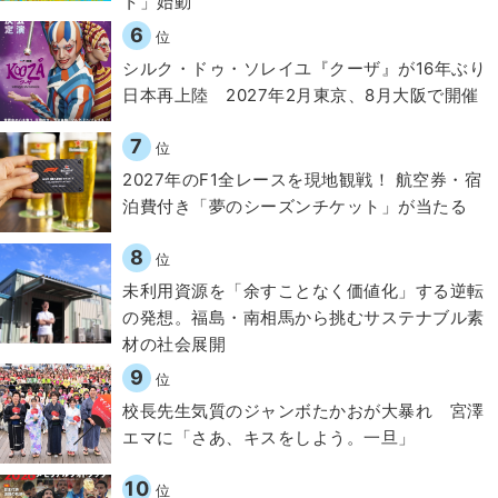
ト」始動
6
位
シルク・ドゥ・ソレイユ『クーザ』が16年ぶり
日本再上陸 2027年2月東京、8月大阪で開催
7
位
2027年のF1全レースを現地観戦！ 航空券・宿
泊費付き「夢のシーズンチケット」が当たる
8
位
​​未利用資源を「余すことなく価値化」する逆転
の発想。福島・南相馬から挑むサステナブル素
材の社会展開​
9
位
校長先生気質のジャンボたかおが大暴れ 宮澤
エマに「さあ、キスをしよう。一旦」
10
位