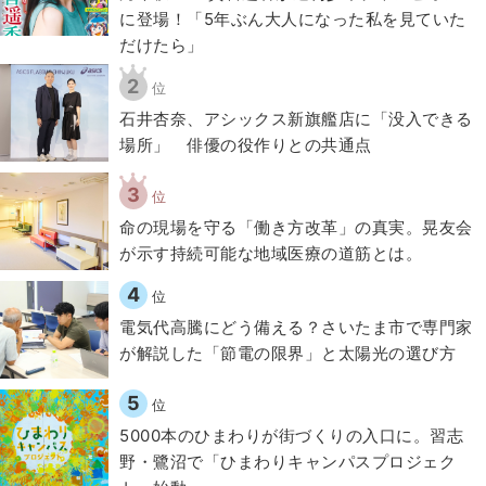
に登場！「5年ぶん大人になった私を見ていた
だけたら」
2
位
石井杏奈、アシックス新旗艦店に「没入できる
場所」 俳優の役作りとの共通点
3
位
​命の現場を守る「働き方改革」の真実。晃友会
が示す持続可能な地域医療の道筋とは。
4
位
電気代高騰にどう備える？さいたま市で専門家
が解説した「節電の限界」と太陽光の選び方
5
位
5000本のひまわりが街づくりの入口に。習志
野・鷺沼で「ひまわりキャンパスプロジェク