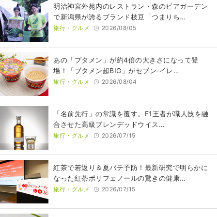
明治神宮外苑内のレストラン・森のビアガーデン
で新潟県が誇るブランド枝豆「つまりち…
旅行・グルメ
2026/08/05
あの「ブタメン」が約4倍の大きさになって登
場！「ブタメン超BIG」がセブン‐イレ…
旅行・グルメ
2026/08/04
​​「名前先行」の常識を覆す。F1王者が職人技を融
合させた高級ブレンデッドウイス…
旅行・グルメ
2026/07/15
紅茶で若返り＆夏バテ予防！最新研究で明らかに
なった紅茶ポリフェノールの驚きの健康…
旅行・グルメ
2026/07/15