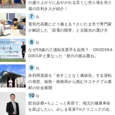
の盛り上がりにあやかれる宝くじ売り場を売り
場の目利き人が紹介！
7
位
電気代高騰にどう備える？さいたま市で専門家
が解説した「節電の限界」と太陽光の選び方
8
位
なぜ59歳の三浦知良選手を起用？ ONODERA
GROUPと重なった「努力の積み重ね」
9
位
​​未利用資源を「余すことなく価値化」する逆転
の発想。福島・南相馬から挑むサステナブル素
材の社会展開​
10
位
総合診療×ちょこっと美容で、地元の健康寿命
を延ばしたい。みしま長泉Tmクリニックの志