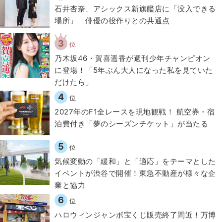
石井杏奈、アシックス新旗艦店に「没入できる
場所」 俳優の役作りとの共通点
3
位
乃木坂46・賀喜遥香が週刊少年チャンピオン
に登場！「5年ぶん大人になった私を見ていた
だけたら」
4
位
2027年のF1全レースを現地観戦！ 航空券・宿
泊費付き「夢のシーズンチケット」が当たる
5
位
気候変動の「緩和」と「適応」をテーマとした
イベントが渋谷で開催！東急不動産が様々な企
業と協力
6
位
ハロウィンジャンボ宝くじ販売終了間近！万博