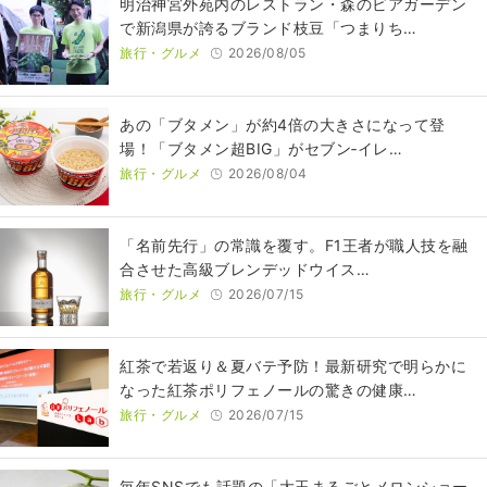
明治神宮外苑内のレストラン・森のビアガーデン
で新潟県が誇るブランド枝豆「つまりち…
旅行・グルメ
2026/08/05
あの「ブタメン」が約4倍の大きさになって登
場！「ブタメン超BIG」がセブン‐イレ…
旅行・グルメ
2026/08/04
​​「名前先行」の常識を覆す。F1王者が職人技を融
合させた高級ブレンデッドウイス…
旅行・グルメ
2026/07/15
紅茶で若返り＆夏バテ予防！最新研究で明らかに
なった紅茶ポリフェノールの驚きの健康…
旅行・グルメ
2026/07/15
毎年SNSでも話題の「大玉まるごとメロンショー