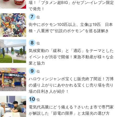
場！「ブタメン超BIG」がセブン‐イレブン限定
で発売！
7
位
街中にポケモン100匹以上、立像は19匹 日本
橋・八重洲で“伝説のポケモン”を巡る謎解き
8
位
気候変動の「緩和」と「適応」をテーマとした
イベントが渋谷で開催！東急不動産が様々な企
業と協力
9
位
ハロウィンジャンボ宝くじ販売終了間近！万博
の盛り上がりにあやかれる宝くじ売り場を売り
場の目利き人が紹介！
10
位
電気代高騰にどう備える？さいたま市で専門家
が解説した「節電の限界」と太陽光の選び方