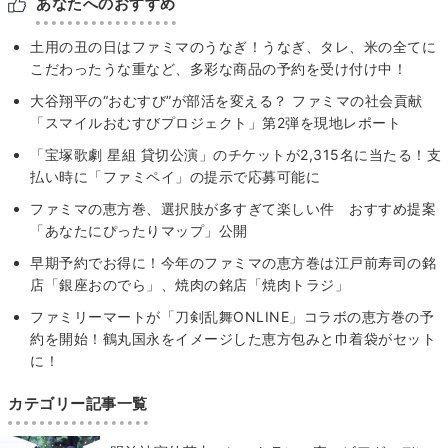
あなたへのおすすめ
土用の丑の日はファミマのうなぎ！うなぎ、タレ、米の全てに
こだわったうな重など、多彩な商品の予約を受け付け中！
大谷翔平の“おむすび”が部活を変える？ ファミマの社会貢献
「スマイルおむすびプロジェクト」第2弾を現地レポート
「宝塚歌劇 星組 貸切公演」のチケットが2,315名に当たる！支
払い時に「ファミペイ」の提示で応募可能に
ファミマの恵方巻、選択肢が多すぎて楽しい件 おすすめ提案
「あなたにぴったりマップ」公開
早期予約でお得に！今年のファミマの恵方巻は江戸前寿司の銘
店「銀座おのでら」、焼肉の銘店「焼肉トラジ」
ファミリーマートが「刀剣乱舞ONLINE」コラボの恵方巻の予
約を開始！鶴丸国永をイメージした恵方包みと巾着袋がセット
に！
カテゴリー記事一覧