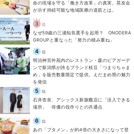
​命の現場を守る「働き方改革」の真実。晃友会
が示す持続可能な地域医療の道筋とは。
3
位
なぜ59歳の三浦知良選手を起用？ ONODERA
GROUPと重なった「努力の積み重ね」
4
位
明治神宮外苑内のレストラン・森のビアガーデ
ンで新潟県が誇るブランド枝豆「つまりちゃま
め」を販売数量限定で提供。えだまめ県の魅力
を発信
5
位
石井杏奈、アシックス新旗艦店に「没入できる
場所」 俳優の役作りとの共通点
6
位
あの「ブタメン」が約4倍の大きさになって登