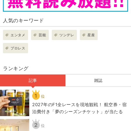
人気のキーワード
エンタメ
芸能
ツンデレ
星座
プロレス
ランキング
記事
雑誌
1
位
2027年のF1全レースを現地観戦！ 航空券・宿
泊費付き「夢のシーズンチケット」が当たる
2
位