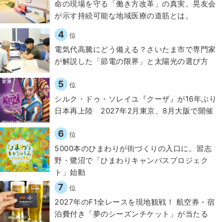
​命の現場を守る「働き方改革」の真実。晃友会
が示す持続可能な地域医療の道筋とは。
4
位
電気代高騰にどう備える？さいたま市で専門家
が解説した「節電の限界」と太陽光の選び方
5
位
シルク・ドゥ・ソレイユ『クーザ』が16年ぶり
日本再上陸 2027年2月東京、8月大阪で開催
6
位
5000本のひまわりが街づくりの入口に。習志
野・鷺沼で「ひまわりキャンパスプロジェク
ト」始動
7
位
2027年のF1全レースを現地観戦！ 航空券・宿
泊費付き「夢のシーズンチケット」が当たる