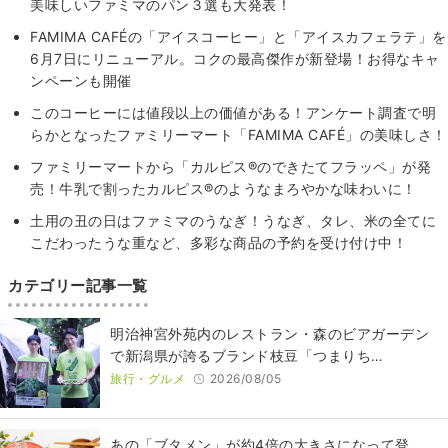
美味しいファミマのパン３選も大発表！
FAMIMA CAFÉの「アイスコーヒー」と「アイスカフェラテ」を
6月7日にリニューアル。コクの最高傑作が新登場！お得なキャ
ンペーンも開催
このコーヒーには値段以上の価値がある！アンケート調査で明
らかとなったファミリーマート「FAMIMA CAFÉ」の美味しさ！
ファミリーマートから「カルピス®のできたてフラッペ」が発
売！牛乳で割ったカルピス®のようなまろやかな味わいに！
土用の丑の日はファミマのうなぎ！うなぎ、タレ、米の全てに
こだわったうな重など、多彩な商品の予約を受け付け中！
カテゴリー記事一覧
明治神宮外苑内のレストラン・森のビアガーデン
で新潟県が誇るブランド枝豆「つまりち…
旅行・グルメ
2026/08/05
あの「ブタメン」が約4倍の大きさになって登