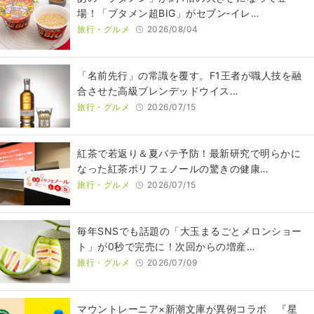
場！「ブタメン超BIG」がセブン‐イレ…
旅行・グルメ
2026/08/04
​​「名前先行」の常識を覆す。F1王者が職人技を融
合させた高級ブレンデッドウイス…
旅行・グルメ
2026/07/15
紅茶で若返り＆夏バテ予防！最新研究で明らかに
なった紅茶ポリフェノールの驚きの健康…
旅行・グルメ
2026/07/15
毎年SNSでも話題の「大玉まるごとメロンショー
ト」が0秒で完売に！次回からの増産…
旅行・グルメ
2026/07/09
マウントレーニア×新潮文庫が異例コラボ 『星