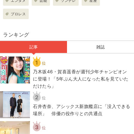
エンタメ
芸能
ツンデレ
星座
プロレス
ランキング
記事
雑誌
1
位
乃木坂46・賀喜遥香が週刊少年チャンピオン
に登場！「5年ぶん大人になった私を見ていた
だけたら」
2
位
石井杏奈、アシックス新旗艦店に「没入できる
場所」 俳優の役作りとの共通点
3
位