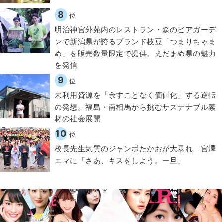
8
位
明治神宮外苑内のレストラン・森のビアガーデ
ンで新潟県が誇るブランド枝豆「つまりちゃま
め」を販売数量限定で提供。えだまめ県の魅力
を発信
9
位
​​未利用資源を「余すことなく価値化」する逆転
の発想。福島・南相馬から挑むサステナブル素
材の社会展開​
10
位
校長先生気質のジャンボたかおが大暴れ 宮澤
エマに「さあ、キスをしよう。一旦」