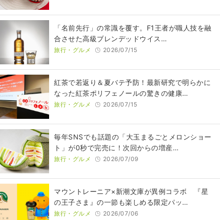
​​「名前先行」の常識を覆す。F1王者が職人技を融
合させた高級ブレンデッドウイス…
旅行・グルメ
2026/07/15
紅茶で若返り＆夏バテ予防！最新研究で明らかに
なった紅茶ポリフェノールの驚きの健康…
旅行・グルメ
2026/07/15
毎年SNSでも話題の「大玉まるごとメロンショー
ト」が0秒で完売に！次回からの増産…
旅行・グルメ
2026/07/09
マウントレーニア×新潮文庫が異例コラボ 『星
の王子さま』の一節も楽しめる限定パッ…
旅行・グルメ
2026/07/06