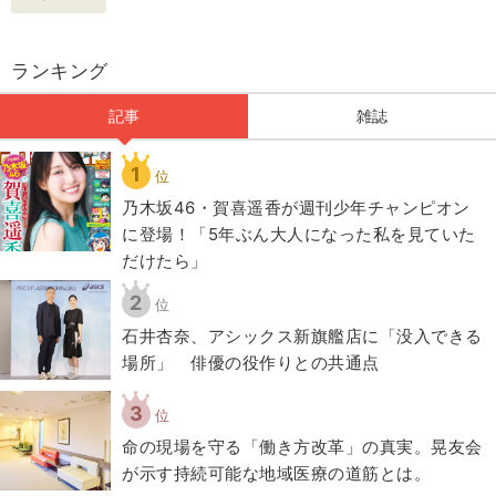
ランキング
記事
雑誌
1
位
乃木坂46・賀喜遥香が週刊少年チャンピオン
に登場！「5年ぶん大人になった私を見ていた
だけたら」
2
位
石井杏奈、アシックス新旗艦店に「没入できる
場所」 俳優の役作りとの共通点
3
位
​命の現場を守る「働き方改革」の真実。晃友会
が示す持続可能な地域医療の道筋とは。