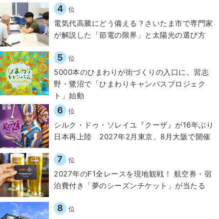
4
位
電気代高騰にどう備える？さいたま市で専門家
が解説した「節電の限界」と太陽光の選び方
5
位
5000本のひまわりが街づくりの入口に。習志
野・鷺沼で「ひまわりキャンパスプロジェク
ト」始動
6
位
シルク・ドゥ・ソレイユ『クーザ』が16年ぶり
日本再上陸 2027年2月東京、8月大阪で開催
7
位
2027年のF1全レースを現地観戦！ 航空券・宿
泊費付き「夢のシーズンチケット」が当たる
8
位