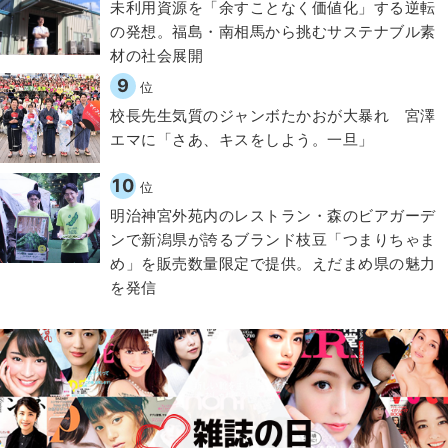
​​未利用資源を「余すことなく価値化」する逆転
の発想。福島・南相馬から挑むサステナブル素
材の社会展開​
9
位
校長先生気質のジャンボたかおが大暴れ 宮澤
エマに「さあ、キスをしよう。一旦」
10
位
明治神宮外苑内のレストラン・森のビアガーデ
ンで新潟県が誇るブランド枝豆「つまりちゃま
め」を販売数量限定で提供。えだまめ県の魅力
を発信