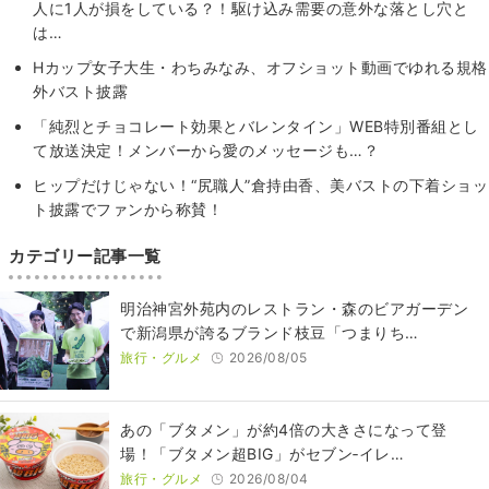
人に1人が損をしている？！駆け込み需要の意外な落とし穴と
は…
Hカップ女子大生・わちみなみ、オフショット動画でゆれる規格
外バスト披露
「純烈とチョコレート効果とバレンタイン」WEB特別番組とし
て放送決定！メンバーから愛のメッセージも…？
ヒップだけじゃない！“尻職人”倉持由香、美バストの下着ショッ
ト披露でファンから称賛！
カテゴリー記事一覧
明治神宮外苑内のレストラン・森のビアガーデン
で新潟県が誇るブランド枝豆「つまりち…
旅行・グルメ
2026/08/05
あの「ブタメン」が約4倍の大きさになって登
場！「ブタメン超BIG」がセブン‐イレ…
旅行・グルメ
2026/08/04