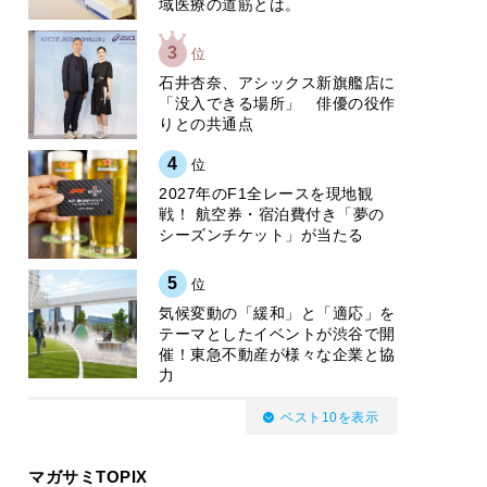
域医療の道筋とは。
3
位
石井杏奈、アシックス新旗艦店に
「没入できる場所」 俳優の役作
りとの共通点
4
位
2027年のF1全レースを現地観
戦！ 航空券・宿泊費付き「夢の
シーズンチケット」が当たる
5
位
気候変動の「緩和」と「適応」を
テーマとしたイベントが渋谷で開
催！東急不動産が様々な企業と協
力
ベスト10を表示
マガサミTOPIX