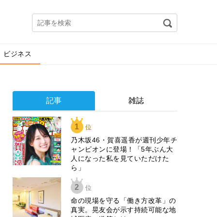
ビジネス
記事
雑誌
1
位
乃木坂46・賀喜遥香が週刊少年チ
ャンピオンに登場！「5年ぶん大
人になった私を見ていただけた
ら」
2
位
​命の現場を守る「働き方改革」の
真実。晃友会が示す持続可能な地