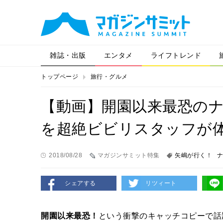
雑誌・出版
エンタメ
ライフトレンド
トップページ
旅行・グルメ
【動画】開園以来最恐の
を超絶ビビリスタッフが
2018/08/28
マガジンサミット特集
矢嶋が行く！
シェアする
リツィート
開園以来最恐！
という衝撃のキャッチコピーで話