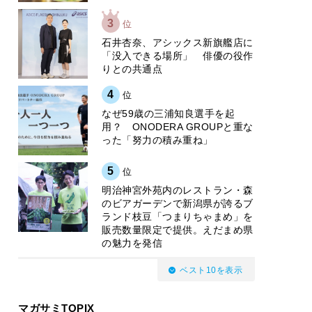
3
位
石井杏奈、アシックス新旗艦店に
「没入できる場所」 俳優の役作
りとの共通点
4
位
なぜ59歳の三浦知良選手を起
用？ ONODERA GROUPと重な
った「努力の積み重ね」
5
位
明治神宮外苑内のレストラン・森
のビアガーデンで新潟県が誇るブ
ランド枝豆「つまりちゃまめ」を
販売数量限定で提供。えだまめ県
の魅力を発信
ベスト10を表示
マガサミTOPIX