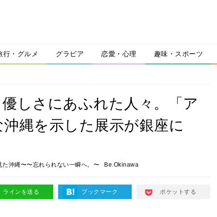
旅行・グルメ
グラビア
恋愛・心理
趣味・スポーツ
て優しさにあふれた人々。「ア
な沖縄を示した展示が銀座に
見た沖縄〜〜忘れられない一瞬へ。〜
Be.Okinawa
ラインを送る
ブックマーク
ポケットする