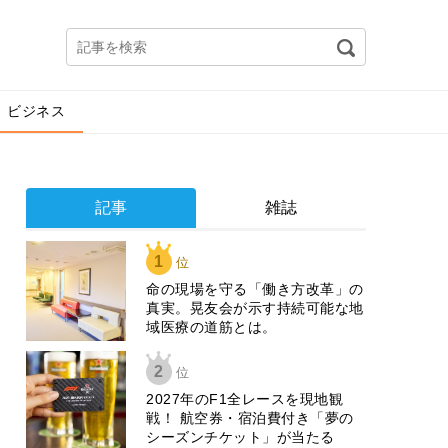
ビジネス
記事
雑誌
1
位
​命の現場を守る「働き方改革」の
真実。晃友会が示す持続可能な地
域医療の道筋とは。
2
位
2027年のF1全レースを現地観
戦！ 航空券・宿泊費付き「夢の
シーズンチケット」が当たる